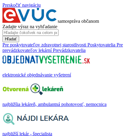
Preskočiť navigáciu
samospráva občanom
Zadajte výraz na vyhľadanie
Hľadať
Pre poskytovateľov zdravotnej starostlivosti
Poskytovatelia
Pre
prevádzkovateľov lekární
Prevádzkovatelia
elektronické objednávanie vyšetrení
najbližšia lekáreň, ambulantná pohotovosť, nemocnica
najbližší lekár - špecialista