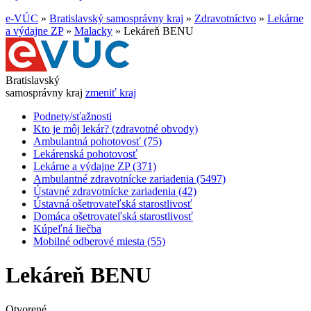
e-VÚC
»
Bratislavský samosprávny kraj
»
Zdravotníctvo
»
Lekárne
a výdajne ZP
»
Malacky
»
Lekáreň BENU
Bratislavský
samosprávny kraj
zmeniť kraj
Podnety/sťažnosti
Kto je môj lekár? (zdravotné obvody)
Ambulantná pohotovosť (75)
Lekárenská pohotovosť
Lekárne a výdajne ZP (371)
Ambulantné zdravotnícke zariadenia (5497)
Ústavné zdravotnícke zariadenia (42)
Ústavná ošetrovateľská starostlivosť
Domáca ošetrovateľská starostlivosť
Kúpeľná liečba
Mobilné odberové miesta (55)
Lekáreň BENU
Otvorené