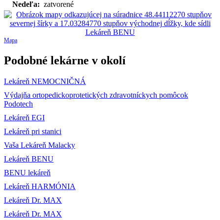
Nedeľa:
zatvorené
Mapa
Podobné lekárne v okolí
Lekáreň NEMOCNIČNÁ
Výdajňa ortopedickoprotetických zdravotníckych pomôcok
Podotech
Lekáreň EGI
Lekáreň pri stanici
Vaša Lekáreň Malacky
Lekáreň BENU
BENU lekáreň
Lekáreň HARMÓNIA
Lekáreň Dr. MAX
Lekáreň Dr. MAX