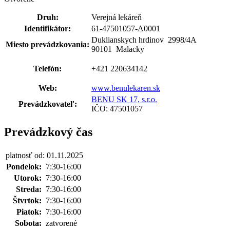
Druh:
Verejná lekáreň
Identifikátor:
61-47501057-A0001
Duklianskych hrdinov 2998
/
4A
Miesto prevádzkovania:
90101 Malacky
Telefón:
+421 220634142
Web:
www.benulekaren.sk
BENU SK 17, s.r.o.
Prevádzkovateľ:
IČO: 47501057
Prevádzkový čas
platnosť od: 01.11.2025
Pondelok:
7:30-16:00
Utorok:
7:30-16:00
Streda:
7:30-16:00
Štvrtok:
7:30-16:00
Piatok:
7:30-16:00
Sobota:
zatvorené