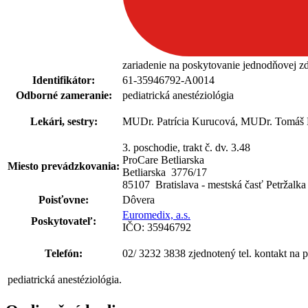
zariadenie na poskytovanie jednodňovej zdr
Identifikátor:
61-35946792-A0014
Odborné zameranie:
pediatrická anestéziológia
Lekári, sestry:
MUDr. Patrícia Kurucová, MUDr. Tomáš Hr
3. poschodie, trakt č. dv. 3.48
ProCare Betliarska
Miesto prevádzkovania:
Betliarska 3776
/
17
85107 Bratislava - mestská časť Petržalka
Poisťovne:
Dôvera
Euromedix, a.s.
Poskytovateľ:
IČO: 35946792
Telefón:
02/ 3232 3838 zjednotený tel. kontakt na 
pediatrická anestéziológia.