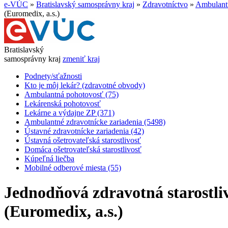
e-VÚC
»
Bratislavský samosprávny kraj
»
Zdravotníctvo
»
Ambulantn
(Euromedix, a.s.)
Bratislavský
samosprávny kraj
zmeniť kraj
Podnety/sťažnosti
Kto je môj lekár? (zdravotné obvody)
Ambulantná pohotovosť (75)
Lekárenská pohotovosť
Lekárne a výdajne ZP (371)
Ambulantné zdravotnícke zariadenia (5498)
Ústavné zdravotnícke zariadenia (42)
Ústavná ošetrovateľská starostlivosť
Domáca ošetrovateľská starostlivosť
Kúpeľná liečba
Mobilné odberové miesta (55)
Jednodňová zdravotná starostliv
(Euromedix, a.s.)