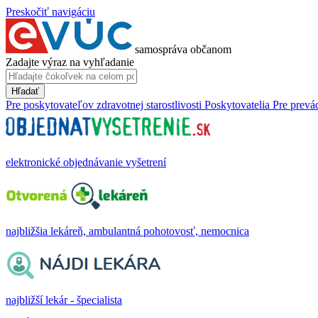
Preskočiť navigáciu
samospráva občanom
Zadajte výraz na vyhľadanie
Hľadať
Pre poskytovateľov zdravotnej starostlivosti
Poskytovatelia
Pre prevá
elektronické objednávanie vyšetrení
najbližšia lekáreň, ambulantná pohotovosť, nemocnica
najbližší lekár - špecialista