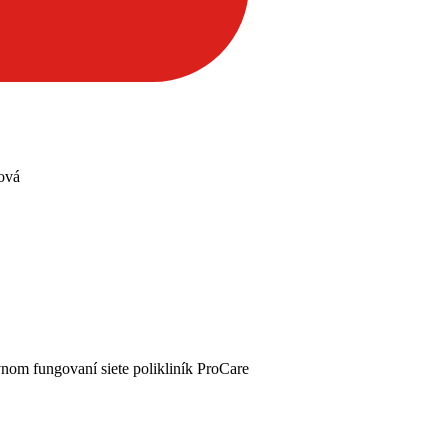
ová
vnom fungovaní siete polikliník ProCare