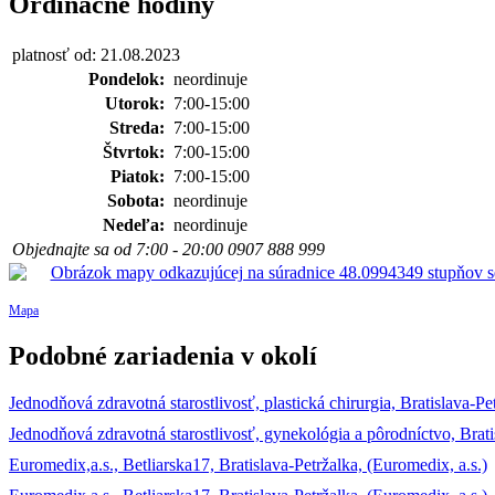
Ordinačné hodiny
platnosť od: 21.08.2023
Pondelok:
neordinuje
Utorok:
7:00-15:00
Streda:
7:00-15:00
Štvrtok:
7:00-15:00
Piatok:
7:00-15:00
Sobota:
neordinuje
Nedeľa:
neordinuje
Objednajte sa od 7:00 - 20:00 0907 888 999
Mapa
Podobné zariadenia v okolí
Jednodňová zdravotná starostlivosť, plastická chirurgia, Bratislava-Petr
Jednodňová zdravotná starostlivosť, gynekológia a pôrodníctvo, Brati
Euromedix,a.s., Betliarska17, Bratislava-Petržalka, (Euromedix, a.s.)