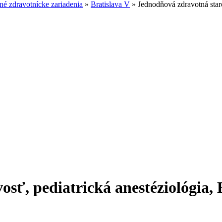
é zdravotnícke zariadenia
»
Bratislava V
»
Jednodňová zdravotná staros
osť, pediatrická anestéziológia, 