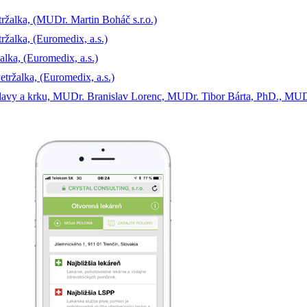
etržalka, (MUDr. Martin Boháč s.r.o.)
tržalka, (Euromedix, a.s.)
alka, (Euromedix, a.s.)
etržalka, (Euromedix, a.s.)
a hlavy a krku, MUDr. Branislav Lorenc, MUDr. Tibor Bárta, PhD., MU