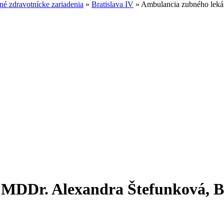
é zdravotnícke zariadenia
»
Bratislava IV
»
Ambulancia zubného lekár
 MDDr. Alexandra Štefunková, Br