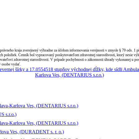
správneho kraja zverejnený výhradne za účelom informovania verejnosti v zmysle § 79 ods. 1 p
ch položiek. Cenník bol vypracovaný poskytovateľom zdravotnej starostlivosti, ktorý nesie vý
vateľovi zdravotnej starostlivosti. V prípade pochybnosti o zákonnosti úhrady vykonanej u pos
ný osobe vydať.
slava-Karlova Ves, (DENTARIUS s.r.o.)
 s.r.o.)
slava-Karlova Ves, (DENTARIUS s.r.o.)
rlova Ves, (DURADENT s. r. o.)