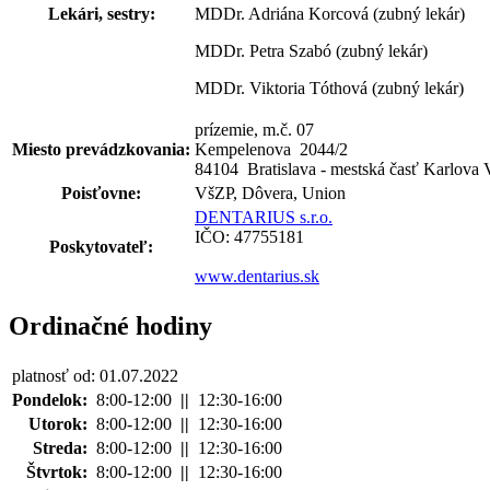
Lekári, sestry:
MDDr. Adriána Korcová (zubný lekár)
MDDr. Petra Szabó (zubný lekár)
MDDr. Viktoria Tóthová (zubný lekár)
prízemie, m.č. 07
Miesto prevádzkovania:
Kempelenova 2044
/
2
84104 Bratislava - mestská časť Karlova 
Poisťovne:
VšZP, Dôvera, Union
DENTARIUS s.r.o.
IČO: 47755181
Poskytovateľ:
www.dentarius.sk
Ordinačné hodiny
platnosť od: 01.07.2022
Pondelok:
8:00-12:00
||
12:30-16:00
Utorok:
8:00-12:00
||
12:30-16:00
Streda:
8:00-12:00
||
12:30-16:00
Štvrtok:
8:00-12:00
||
12:30-16:00