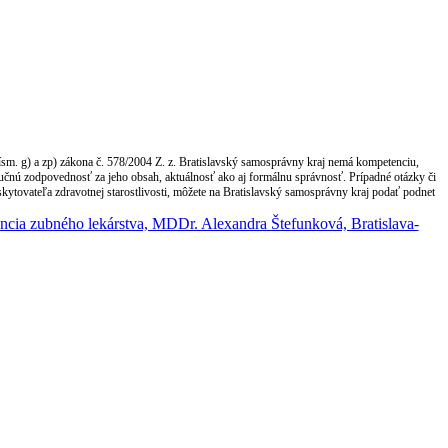
ísm. g) a zp) zákona č. 578/2004 Z. z. Bratislavský samosprávny kraj nemá kompetenciu,
lučnú zodpovednosť za jeho obsah, aktuálnosť ako aj formálnu správnosť. Prípadné otázky či
kytovateľa zdravotnej starostlivosti, môžete na Bratislavský samosprávny kraj podať podnet