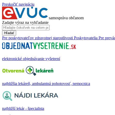
Preskočiť navigáciu
samospráva občanom
Zadajte výraz na vyhľadanie
Hľadať
Pre poskytovateľov zdravotnej starostlivosti
Poskytovatelia
Pre prevá
elektronické objednávanie vyšetrení
najbližšia lekáreň, ambulantná pohotovosť, nemocnica
najbližší lekár - špecialista