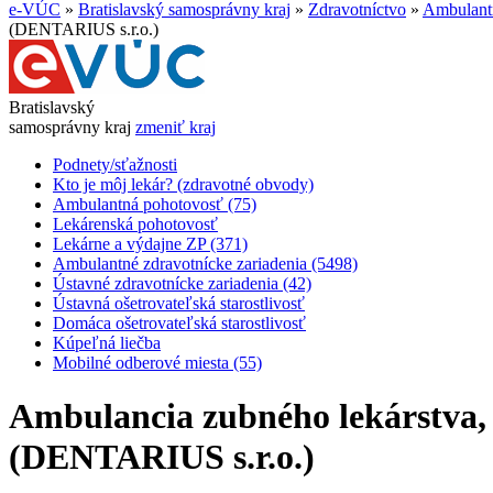
e-VÚC
»
Bratislavský samosprávny kraj
»
Zdravotníctvo
»
Ambulantn
(DENTARIUS s.r.o.)
Bratislavský
samosprávny kraj
zmeniť kraj
Podnety/sťažnosti
Kto je môj lekár? (zdravotné obvody)
Ambulantná pohotovosť (75)
Lekárenská pohotovosť
Lekárne a výdajne ZP (371)
Ambulantné zdravotnícke zariadenia (5498)
Ústavné zdravotnícke zariadenia (42)
Ústavná ošetrovateľská starostlivosť
Domáca ošetrovateľská starostlivosť
Kúpeľná liečba
Mobilné odberové miesta (55)
Ambulancia zubného lekárstva,
(DENTARIUS s.r.o.)