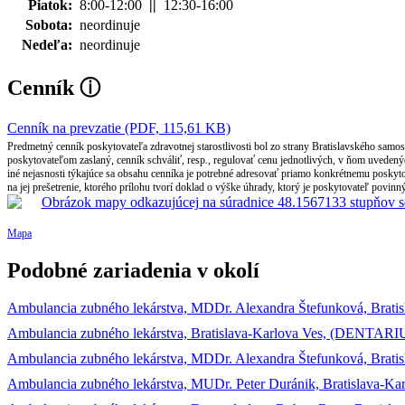
Piatok:
8:00-12:00
||
12:30-16:00
Sobota:
neordinuje
Nedeľa:
neordinuje
Cenník
ⓘ
Cenník na prevzatie (PDF, 115,61 KB)
Predmetný cenník poskytovateľa zdravotnej starostlivosti bol zo strany Bratislavského samo
poskytovateľom zaslaný, cenník schváliť, resp., regulovať cenu jednotlivých, v ňom uvedený
iné nejasnosti týkajúce sa obsahu cenníka je potrebné adresovať priamo konkrétnemu poskyto
na jej prešetrenie, ktorého prílohu tvorí doklad o výške úhrady, ktorý je poskytovateľ povin
Mapa
Podobné zariadenia v okolí
Ambulancia zubného lekárstva, MDDr. Alexandra Štefunková, Brati
Ambulancia zubného lekárstva, Bratislava-Karlova Ves, (DENTARIUS
Ambulancia zubného lekárstva, MDDr. Alexandra Štefunková, Brati
Ambulancia zubného lekárstva, MUDr. Peter Duránik, Bratislava-Ka