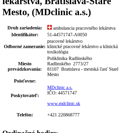
lekárstva, Bratislava-Staré
Mesto, (MDclinic a.s.)
Druh zariadenia:
ambulancia pracovného lekárstva
Identifikátor:
51-44571747-A0050
pracovné lekárstvo
Odborné zameranie:
klinické pracovné lekárstvo a klinická
toxikológia
Poliklinika Radlinského
Miesto
Radlinského 2773
/
27
prevádzkovania:
81107 Bratislava - mestská časť Staré
Mesto
Poisťovne:
MDclinic a.s.
IČO: 44571747
Poskytovateľ:
www.mdclinic.sk
Telefón:
+421 220868777
Ordinačné hodiny