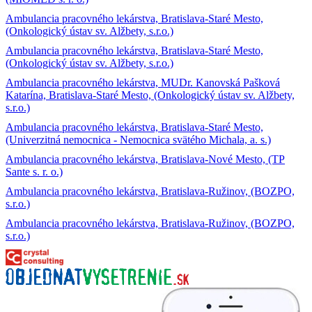
Ambulancia pracovného lekárstva, Bratislava-Staré Mesto,
(Onkologický ústav sv. Alžbety, s.r.o.)
Ambulancia pracovného lekárstva, Bratislava-Staré Mesto,
(Onkologický ústav sv. Alžbety, s.r.o.)
Ambulancia pracovného lekárstva, MUDr. Kanovská Pašková
Katarína, Bratislava-Staré Mesto, (Onkologický ústav sv. Alžbety,
s.r.o.)
Ambulancia pracovného lekárstva, Bratislava-Staré Mesto,
(Univerzitná nemocnica - Nemocnica svätého Michala, a. s.)
Ambulancia pracovného lekárstva, Bratislava-Nové Mesto, (TP
Sante s. r. o.)
Ambulancia pracovného lekárstva, Bratislava-Ružinov, (BOZPO,
s.r.o.)
Ambulancia pracovného lekárstva, Bratislava-Ružinov, (BOZPO,
s.r.o.)