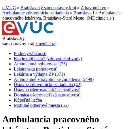
e-VÚC
»
Bratislavský samosprávny kraj
»
Zdravotníctvo
»
Ambulantné zdravotnícke zariadenia
»
Bratislava I
»
Ambulancia
pracovného lekárstva, Bratislava-Staré Mesto, (MDclinic a.s.)
Bratislavský
samosprávny kraj
zmeniť kraj
Podnety/sťažnosti
Kto je môj lekár? (zdravotné obvody)
Ambulantná pohotovosť (75)
Lekárenská pohotovosť
Lekárne a výdajne ZP (371)
Ambulantné zdravotnícke zariadenia (5498)
Ústavné zdravotnícke zariadenia (42)
Ústavná ošetrovateľská starostlivosť
Domáca ošetrovateľská starostlivosť
Kúpeľná liečba
Mobilné odberové miesta (55)
Ambulancia pracovného