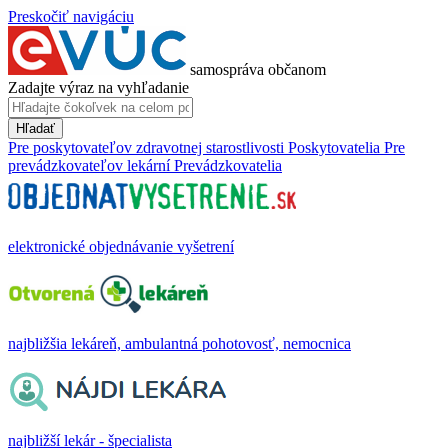
Preskočiť navigáciu
samospráva občanom
Zadajte výraz na vyhľadanie
Hľadať
Pre poskytovateľov zdravotnej starostlivosti
Poskytovatelia
Pre
prevádzkovateľov lekární
Prevádzkovatelia
elektronické objednávanie vyšetrení
najbližšia lekáreň, ambulantná pohotovosť, nemocnica
najbližší lekár - špecialista