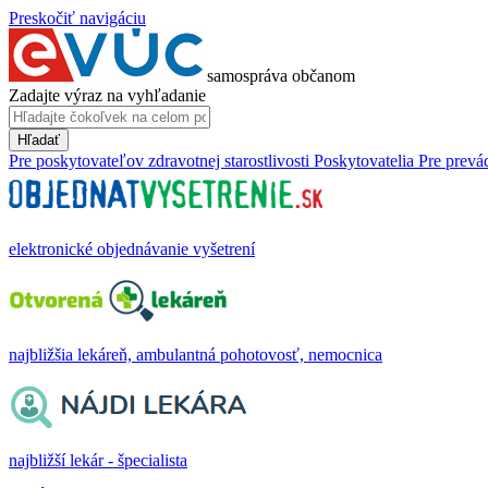
Preskočiť navigáciu
samospráva občanom
Zadajte výraz na vyhľadanie
Hľadať
Pre poskytovateľov zdravotnej starostlivosti
Poskytovatelia
Pre prevá
elektronické objednávanie vyšetrení
najbližšia lekáreň, ambulantná pohotovosť, nemocnica
najbližší lekár - špecialista