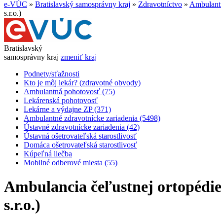
e-VÚC
»
Bratislavský samosprávny kraj
»
Zdravotníctvo
»
Ambulantn
s.r.o.)
Bratislavský
samosprávny kraj
zmeniť kraj
Podnety/sťažnosti
Kto je môj lekár? (zdravotné obvody)
Ambulantná pohotovosť (75)
Lekárenská pohotovosť
Lekárne a výdajne ZP (371)
Ambulantné zdravotnícke zariadenia (5498)
Ústavné zdravotnícke zariadenia (42)
Ústavná ošetrovateľská starostlivosť
Domáca ošetrovateľská starostlivosť
Kúpeľná liečba
Mobilné odberové miesta (55)
Ambulancia čeľustnej ortopédi
s.r.o.)