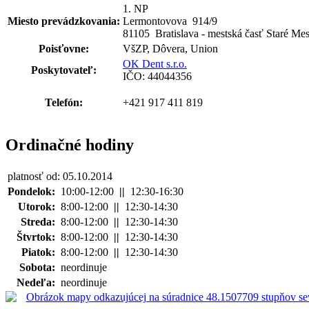
1. NP
Miesto prevádzkovania:
Lermontovova 914
/
9
81105 Bratislava - mestská časť Staré Mes
Poisťovne:
VšZP, Dôvera, Union
OK Dent s.r.o.
Poskytovateľ:
IČO: 44044356
Telefón:
+421 917 411 819
Ordinačné hodiny
platnosť od: 05.10.2014
Pondelok:
10:00-12:00
||
12:30-16:30
Utorok:
8:00-12:00
||
12:30-14:30
Streda:
8:00-12:00
||
12:30-14:30
Štvrtok:
8:00-12:00
||
12:30-14:30
Piatok:
8:00-12:00
||
12:30-14:30
Sobota:
neordinuje
Nedeľa:
neordinuje