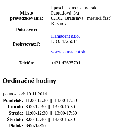
I.posch., samostatný trakt
Miesto
Papraďová
3/a
prevádzkovania:
82102 Bratislava - mestská časť
Ružinov
Poisťovne:
Kamadent s.r.o.
IČO: 47256141
Poskytovateľ:
www.kamadent.sk
Telefón:
+421 43635791
Ordinačné hodiny
platnosť od: 19.11.2014
Pondelok:
11:00-12:30
||
13:00-17:30
Utorok:
8:00-12:30
||
13:00-15:30
Streda:
11:00-12:30
||
13:00-17:30
Štvrtok:
8:00-12:30
||
13:00-15:30
Piatok:
8:00-14:00