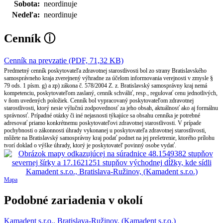
Sobota:
neordinuje
Nedeľa:
neordinuje
Cenník
ⓘ
Cenník na prevzatie (PDF, 71,32 KB)
Predmetný cenník poskytovateľa zdravotnej starostlivosti bol zo strany Bratislavského
samosprávneho kraja zverejnený výhradne za účelom informovania verejnosti v zmysle §
79 ods. 1 písm. g) a zp) zákona č. 578/2004 Z. z. Bratislavský samosprávny kraj nemá
kompetenciu, poskytovateľom zaslaný, cenník schváliť, resp., regulovať cenu jednotlivých,
v ňom uvedených položiek. Cenník bol vypracovaný poskytovateľom zdravotnej
starostlivosti, ktorý nesie výlučnú zodpovednosť za jeho obsah, aktuálnosť ako aj formálnu
správnosť. Prípadné otázky či iné nejasnosti týkajúce sa obsahu cenníka je potrebné
adresovať priamo konkrétnemu poskytovateľovi zdravotnej starostlivosti. V prípade
pochybnosti o zákonnosti úhrady vykonanej u poskytovateľa zdravotnej starostlivosti,
môžete na Bratislavský samosprávny kraj podať podnet na jej prešetrenie, ktorého prílohu
tvorí doklad o výške úhrady, ktorý je poskytovateľ povinný osobe vydať.
Mapa
Podobné zariadenia v okolí
Kamadent s.r.o., Bratislava-Ružinov, (Kamadent s.r.o.)