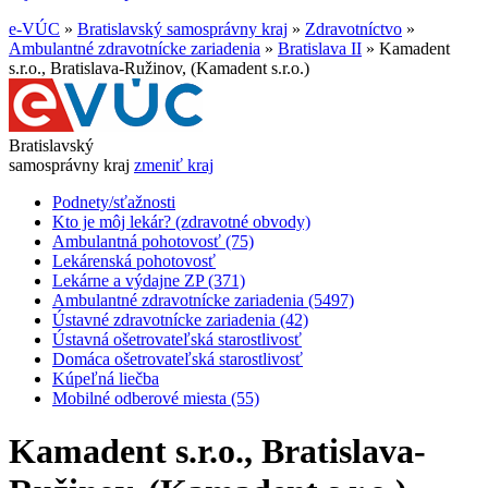
e-VÚC
»
Bratislavský samosprávny kraj
»
Zdravotníctvo
»
Ambulantné zdravotnícke zariadenia
»
Bratislava II
»
Kamadent
s.r.o., Bratislava-Ružinov, (Kamadent s.r.o.)
Bratislavský
samosprávny kraj
zmeniť kraj
Podnety/sťažnosti
Kto je môj lekár? (zdravotné obvody)
Ambulantná pohotovosť (75)
Lekárenská pohotovosť
Lekárne a výdajne ZP (371)
Ambulantné zdravotnícke zariadenia (5497)
Ústavné zdravotnícke zariadenia (42)
Ústavná ošetrovateľská starostlivosť
Domáca ošetrovateľská starostlivosť
Kúpeľná liečba
Mobilné odberové miesta (55)
Kamadent s.r.o., Bratislava-