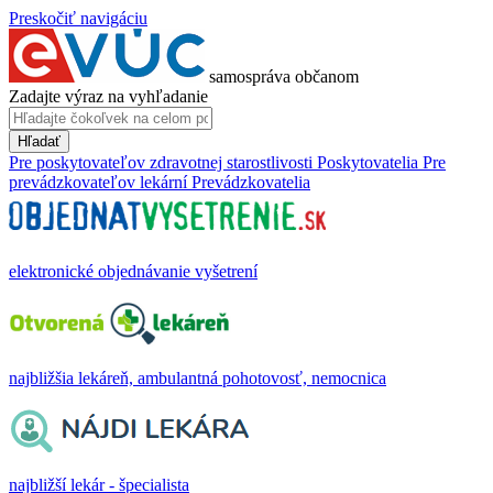
Preskočiť navigáciu
samospráva občanom
Zadajte výraz na vyhľadanie
Hľadať
Pre poskytovateľov zdravotnej starostlivosti
Poskytovatelia
Pre
prevádzkovateľov lekární
Prevádzkovatelia
elektronické objednávanie vyšetrení
najbližšia lekáreň, ambulantná pohotovosť, nemocnica
najbližší lekár - špecialista