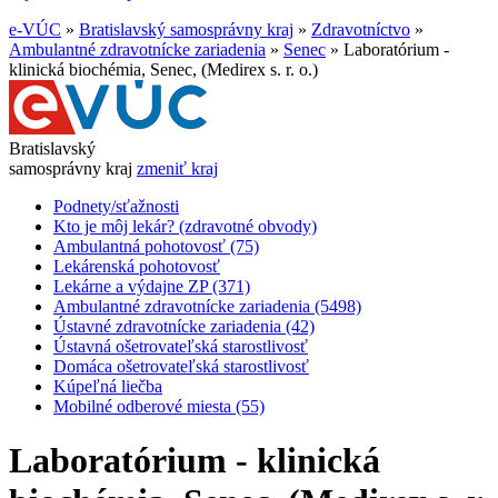
e-VÚC
»
Bratislavský samosprávny kraj
»
Zdravotníctvo
»
Ambulantné zdravotnícke zariadenia
»
Senec
»
Laboratórium -
klinická biochémia, Senec, (Medirex s. r. o.)
Bratislavský
samosprávny kraj
zmeniť kraj
Podnety/sťažnosti
Kto je môj lekár? (zdravotné obvody)
Ambulantná pohotovosť (75)
Lekárenská pohotovosť
Lekárne a výdajne ZP (371)
Ambulantné zdravotnícke zariadenia (5498)
Ústavné zdravotnícke zariadenia (42)
Ústavná ošetrovateľská starostlivosť
Domáca ošetrovateľská starostlivosť
Kúpeľná liečba
Mobilné odberové miesta (55)
Laboratórium - klinická