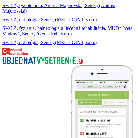
SVaLZ, fyzioterapia, Andrea Majerovská, Senec, (Andrea
Majerovská)
SVaLZ, rádiológia, Senec, (MED POINT, s.r.o.)
SVaLZ, fyziatria, balneológia a liečebná rehabilitácia, MUDr. Iveta
Vanková, Senec, (Gyn - Reh, s.r.o.)
SVaLZ, rádiológia, Senec, (MED POINT, s.r.o.)