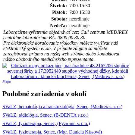
Štvrtok:
7:00-15:30
Piatok:
7:00-15:30
Sobota:
neordinuje
Nedeľa:
neordinuje
Laboratórne vyšetrenia objednávať cez: Call centrum MEDIREX
centrálne laboratórium BA: 0800 00 30 30
Pre elektronické doručovanie výsledkov môžete využívať náš
elektronický systém eLab. V prípade záujmu sa môžete
zaregistrovať priamo na našej web stránke alebo kontaktovať
nášho obchodného medicínskeho reprezentanta.
Mapa
Podobné zariadenia v okolí
SVaLZ, hematológia a transfuziológia, Senec, (Medirex s. r. o.)
SVaLZ, rádiológia, Senec, (B-DENTA s.r.o.)
SVaLZ, fyzioterapia, Senec, (Fyzioinn s. r. o.)
SVaLZ, fyzioterapia, Senec, (Mgr. Daniela Kissová)