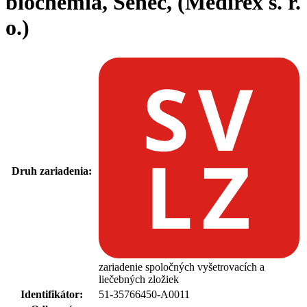
biochémia, Senec, (Medirex s. r.
o.)
Druh zariadenia:
zariadenie spoločných vyšetrovacích a
liečebných zložiek
Identifikátor:
51-35766450-A0011