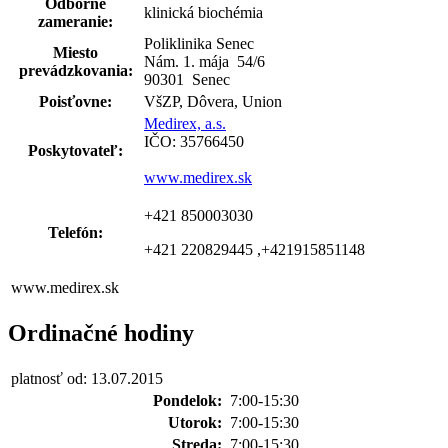
Odborné
klinická biochémia
zameranie:
Poliklinika Senec
Miesto
Nám. 1. mája 54
/
6
prevádzkovania:
90301 Senec
Poisťovne:
VšZP, Dôvera, Union
Medirex, a.s.
IČO: 35766450
Poskytovateľ:
www.medirex.sk
+421 850003030
Telefón:
+421 220829445 ,+421915851148
www.medirex.sk
Ordinačné hodiny
platnosť od: 13.07.2015
Pondelok:
7:00-15:30
Utorok:
7:00-15:30
Streda:
7:00-15:30