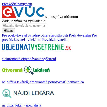
Preskočiť navigáciu
samospráva občanom
Zadajte výraz na vyhľadanie
Hľadať
Pre poskytovateľov zdravotnej starostlivosti
Poskytovatelia
Pre
prevádzkovateľov lekární
Prevádzkovatelia
elektronické objednávanie vyšetrení
najbližšia lekáreň, ambulantná pohotovosť, nemocnica
najbližší lekár - špecialista