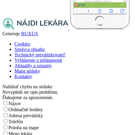
Generuje
BUXUS
Cookies
Správca obsahu
Technický prevádzkovateľ
Vyhlásenie o prístupnosti
Aktuality a oznamy
Mapa stránky
Kontakty
Nahlásiť chybu na stránke
Nevyplnili ste opis problému.
Ďakujeme za upozornenie.
Názov
Ordinačné hodiny
Adresa prevádzky
Telefón
Poloha na mape
Meno lekára