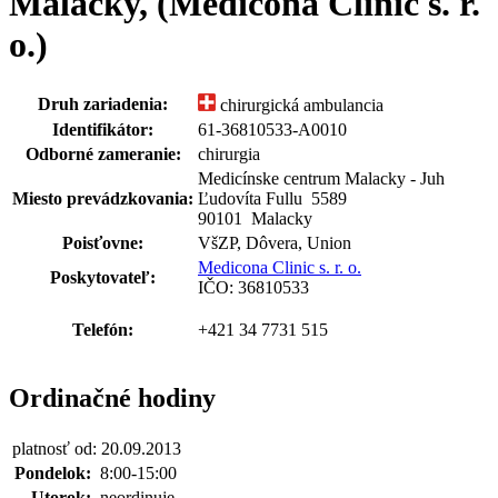
Malacky, (Medicona Clinic s. r.
o.)
Druh zariadenia:
chirurgická ambulancia
Identifikátor:
61-36810533-A0010
Odborné zameranie:
chirurgia
Medicínske centrum Malacky - Juh
Miesto prevádzkovania:
Ľudovíta Fullu 5589
90101 Malacky
Poisťovne:
VšZP, Dôvera, Union
Medicona Clinic s. r. o.
Poskytovateľ:
IČO: 36810533
Telefón:
+421 34 7731 515
Ordinačné hodiny
platnosť od: 20.09.2013
Pondelok:
8:00-15:00
Utorok:
neordinuje