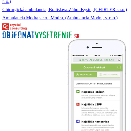
r. o.)
Chirurgická ambulancia, Bratislava-Záhor.Bystr., (CHIRTER s.r.o.)
Ambulancia Modra,s.r.o., Modra, (Ambulancia Modra, s. r. o.)