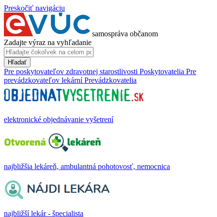
Preskočiť navigáciu
samospráva občanom
Zadajte výraz na vyhľadanie
Hľadať
Pre poskytovateľov zdravotnej starostlivosti
Poskytovatelia
Pre
prevádzkovateľov lekární
Prevádzkovatelia
elektronické objednávanie vyšetrení
najbližšia lekáreň, ambulantná pohotovosť, nemocnica
najbližší lekár - špecialista