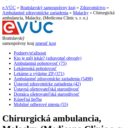
e-VÚC
»
Bratislavský samosprávny kraj
»
Zdravotníctvo
»
Ambulantné zdravotnícke zariadenia
»
Malacky
»
Chirurgická
ambulancia, Malacky, (Medicona Clinic s. r. o.)
Bratislavský
samosprávny kraj
zmeniť kraj
Podnety/sťažnosti
Kto je môj lekár? (zdravotné obvody)
Ambulantná pohotovosť (75)
Lekárenská pohotovosť
Lekárne a výdajne ZP (371)
Ambulantné zdravotnícke zariadenia (5498)
Ústavné zdravotnícke zariadenia (42)
Ústavná ošetrovateľská starostlivosť
Domáca ošetrovateľská starostlivosť
Kúpeľná liečba
Mobilné odberové miesta (55)
Chirurgická ambulancia,