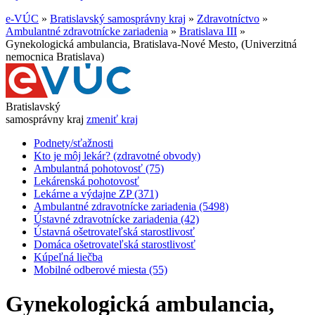
e-VÚC
»
Bratislavský samosprávny kraj
»
Zdravotníctvo
»
Ambulantné zdravotnícke zariadenia
»
Bratislava III
»
Gynekologická ambulancia, Bratislava-Nové Mesto, (Univerzitná
nemocnica Bratislava)
Bratislavský
samosprávny kraj
zmeniť kraj
Podnety/sťažnosti
Kto je môj lekár? (zdravotné obvody)
Ambulantná pohotovosť (75)
Lekárenská pohotovosť
Lekárne a výdajne ZP (371)
Ambulantné zdravotnícke zariadenia (5498)
Ústavné zdravotnícke zariadenia (42)
Ústavná ošetrovateľská starostlivosť
Domáca ošetrovateľská starostlivosť
Kúpeľná liečba
Mobilné odberové miesta (55)
Gynekologická ambulancia,