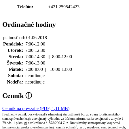
Telefón:
+421 259542423
Ordinačné hodiny
platnosť od: 01.06.2018
Pondelok:
7:00-12:00
Utorok:
7:00-12:30
Streda:
7:00-14:30
||
8:00-12:00
Štvrtok:
7:00-13:00
Piatok:
7:00-8:00
||
10:00-13:00
Sobota:
neordinuje
Nedeľa:
neordinuje
Cenník
ⓘ
Cenník na prevzatie (PDF, 1,11 MB)
Predmetný cenník poskytovateľa zdravotnej starostlivosti bol zo strany Bratislavského
samosprávneho kraja zverejnený výhradne za účelom informovania verejnosti v zmysle §
79 ods. 1 písm. g) a zp) zákona č. 578/2004 Z. z. Bratislavský samosprávny kraj nemá
kompetenciu, poskytovateľom zaslaný, cenník schváliť, resp., regulovať cenu jednotlivých,