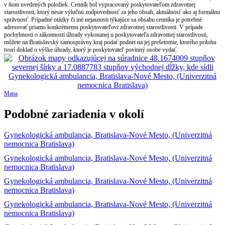
v ňom uvedených položiek. Cenník bol vypracovaný poskytovateľom zdravotnej
starostlivosti, ktorý nesie výlučnú zodpovednosť za jeho obsah, aktuálnosť ako aj formálnu
správnosť. Prípadné otázky či iné nejasnosti týkajúce sa obsahu cenníka je potrebné
adresovať priamo konkrétnemu poskytovateľovi zdravotnej starostlivosti. V prípade
pochybnosti o zákonnosti úhrady vykonanej u poskytovateľa zdravotnej starostlivosti,
môžete na Bratislavský samosprávny kraj podať podnet na jej prešetrenie, ktorého prílohu
tvorí doklad o výške úhrady, ktorý je poskytovateľ povinný osobe vydať.
Mapa
Podobné zariadenia v okolí
Gynekologická ambulancia, Bratislava-Nové Mesto, (Univerzitná
nemocnica Bratislava)
Gynekologická ambulancia, Bratislava-Nové Mesto, (Univerzitná
nemocnica Bratislava)
Gynekologická ambulancia, Bratislava-Nové Mesto, (Univerzitná
nemocnica Bratislava)
Gynekologická ambulancia, Bratislava-Nové Mesto, (Univerzitná
nemocnica Bratislava)