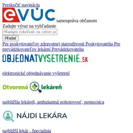
Preskočiť navigáciu
samospráva občanom
Zadajte výraz na vyhľadanie
Hľadať
Pre poskytovateľov zdravotnej starostlivosti
Poskytovatelia
Pre
prevádzkovateľov lekární
Prevádzkovatelia
elektronické objednávanie vyšetrení
najbližšia lekáreň, ambulantná pohotovosť, nemocnica
najbližší lekár - špecialista