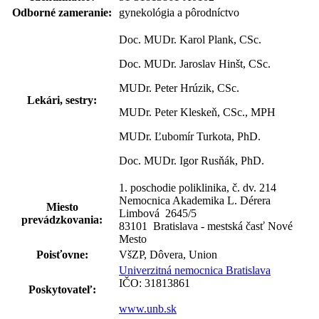
Odborné zameranie:
gynekológia a pôrodníctvo
Doc. MUDr. Karol Plank, CSc.
Doc. MUDr. Jaroslav Hinšt, CSc.
MUDr. Peter Hrúzik, CSc.
Lekári, sestry:
MUDr. Peter Kleskeň, CSc., MPH
MUDr. Ľubomír Turkota, PhD.
Doc. MUDr. Igor Rusňák, PhD.
1. poschodie poliklinika, č. dv. 214
Nemocnica Akademika L. Dérera
Miesto
Limbová 2645
/
5
prevádzkovania:
83101 Bratislava - mestská časť Nové
Mesto
Poisťovne:
VšZP, Dôvera, Union
Univerzitná nemocnica Bratislava
IČO: 31813861
Poskytovateľ:
www.unb.sk