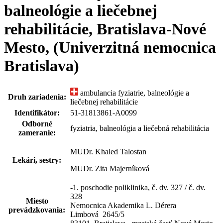
balneológie a liečebnej
rehabilitácie, Bratislava-Nové
Mesto, (Univerzitná nemocnica
Bratislava)
ambulancia fyziatrie, balneológie a
Druh zariadenia:
liečebnej rehabilitácie
Identifikátor:
51-31813861-A0099
Odborné
fyziatria, balneológia a liečebná rehabilitácia
zameranie:
MUDr. Khaled Talostan
Lekári, sestry:
MUDr. Zita Majerníková
-1. poschodie poliklinika, č. dv. 327 / č. dv.
328
Miesto
Nemocnica Akademika L. Dérera
prevádzkovania:
Limbová 2645
/
5