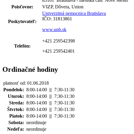
83101 Bratislava - mestská časť Nové Mesto
Poisťovne:
VšZP, Dôvera, Union
Univerzitná nemocnica Bratislava
IČO: 31813861
Poskytovateľ:
www.unb.sk
+421 259542398
Telefón:
+421 259542401
Ordinačné hodiny
platnosť od: 01.06.2018
Pondelok:
8:00-14:00
||
7:30-11:30
Utorok:
8:00-14:00
||
7:30-11:30
Streda:
8:00-14:00
||
7:30-11:30
Štvrtok:
8:00-14:00
||
7:30-11:30
Piatok:
8:00-14:00
||
7:30-11:30
Sobota:
neordinuje
Nedeľa:
neordinuje