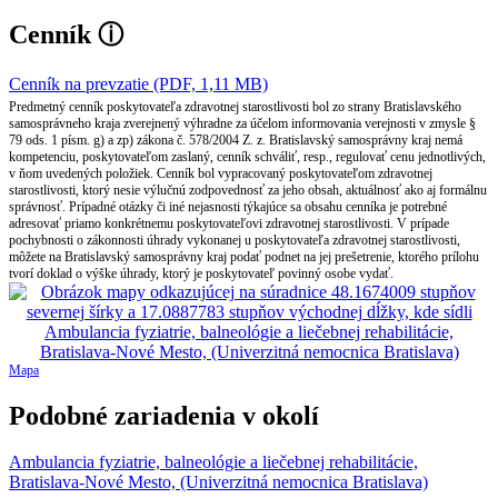
Cenník
ⓘ
Cenník na prevzatie (PDF, 1,11 MB)
Predmetný cenník poskytovateľa zdravotnej starostlivosti bol zo strany Bratislavského
samosprávneho kraja zverejnený výhradne za účelom informovania verejnosti v zmysle §
79 ods. 1 písm. g) a zp) zákona č. 578/2004 Z. z. Bratislavský samosprávny kraj nemá
kompetenciu, poskytovateľom zaslaný, cenník schváliť, resp., regulovať cenu jednotlivých,
v ňom uvedených položiek. Cenník bol vypracovaný poskytovateľom zdravotnej
starostlivosti, ktorý nesie výlučnú zodpovednosť za jeho obsah, aktuálnosť ako aj formálnu
správnosť. Prípadné otázky či iné nejasnosti týkajúce sa obsahu cenníka je potrebné
adresovať priamo konkrétnemu poskytovateľovi zdravotnej starostlivosti. V prípade
pochybnosti o zákonnosti úhrady vykonanej u poskytovateľa zdravotnej starostlivosti,
môžete na Bratislavský samosprávny kraj podať podnet na jej prešetrenie, ktorého prílohu
tvorí doklad o výške úhrady, ktorý je poskytovateľ povinný osobe vydať.
Mapa
Podobné zariadenia v okolí
Ambulancia fyziatrie, balneológie a liečebnej rehabilitácie,
Bratislava-Nové Mesto, (Univerzitná nemocnica Bratislava)