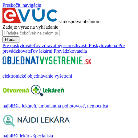
Preskočiť navigáciu
samospráva občanom
Zadajte výraz na vyhľadanie
Hľadať
Pre poskytovateľov zdravotnej starostlivosti
Poskytovatelia
Pre
prevádzkovateľov lekární
Prevádzkovatelia
elektronické objednávanie vyšetrení
najbližšia lekáreň, ambulantná pohotovosť, nemocnica
najbližší lekár - špecialista