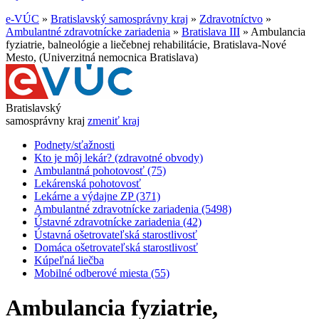
e-VÚC
»
Bratislavský samosprávny kraj
»
Zdravotníctvo
»
Ambulantné zdravotnícke zariadenia
»
Bratislava III
»
Ambulancia
fyziatrie, balneológie a liečebnej rehabilitácie, Bratislava-Nové
Mesto, (Univerzitná nemocnica Bratislava)
Bratislavský
samosprávny kraj
zmeniť kraj
Podnety/sťažnosti
Kto je môj lekár? (zdravotné obvody)
Ambulantná pohotovosť (75)
Lekárenská pohotovosť
Lekárne a výdajne ZP (371)
Ambulantné zdravotnícke zariadenia (5498)
Ústavné zdravotnícke zariadenia (42)
Ústavná ošetrovateľská starostlivosť
Domáca ošetrovateľská starostlivosť
Kúpeľná liečba
Mobilné odberové miesta (55)
Ambulancia fyziatrie,