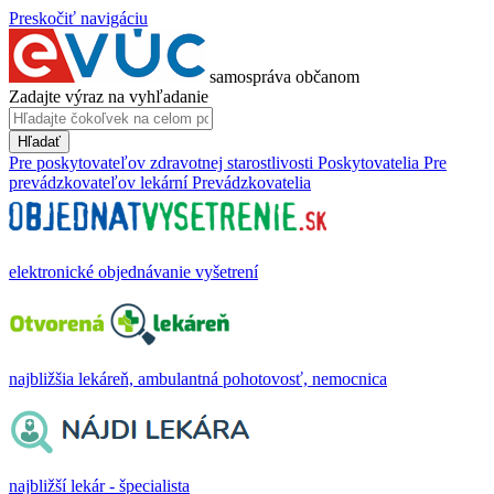
Preskočiť navigáciu
samospráva občanom
Zadajte výraz na vyhľadanie
Hľadať
Pre poskytovateľov zdravotnej starostlivosti
Poskytovatelia
Pre
prevádzkovateľov lekární
Prevádzkovatelia
elektronické objednávanie vyšetrení
najbližšia lekáreň, ambulantná pohotovosť, nemocnica
najbližší lekár - špecialista