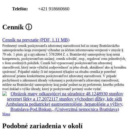
Telefón:
+421 918660660
Cenník
ⓘ
Cenník na prevzatie (PDF, 1.11 MB)
Predmetný cenník poskytovateľa zdravotnej starostlivosti bol zo strany Bratislavského
samosprávneho kraja zverejnený výhradne za účelom informovania verejnosti v zmysle §
79 ods. 1 písm. g) a zp) zákona č. 578/2004 Z. z. Bratislavský samosprávny kraj nemá
kompetenciu, poskytovateľom zaslaný, cenník schváliť, resp., regulovať cenu jednotlivých,
v ňom uvedených položiek. Cenník bol vypracovaný poskytovateľom zdravotnej
starostlivosti, ktorý nesie výlučnú zodpovednosť za jeho obsah, aktuálnosť ako aj formálnu
správnosť. Prípadné otázky či iné nejasnosti týkajúce sa obsahu cenníka je potrebné
adresovať priamo konkrétnemu poskytovateľovi zdravotnej starostlivosti. V prípade
pochybnosti o zákonnosti úhrady vykonanej u poskytovateľa zdravotnej starostlivosti,
môžete na Bratislavský samosprávny kraj podať podnet na jej prešetrenie, ktorého prílohu
tvorí doklad o výške úhrady, ktorý je poskytovateľ povinný osobe vydať.
Mapa
Podobné zariadenia v okolí