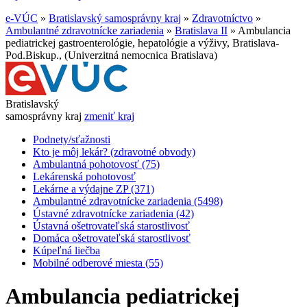
e-VÚC
»
Bratislavský samosprávny kraj
»
Zdravotníctvo
»
Ambulantné zdravotnícke zariadenia
»
Bratislava II
»
Ambulancia
pediatrickej gastroenterológie, hepatológie a výživy, Bratislava-
Pod.Biskup., (Univerzitná nemocnica Bratislava)
Bratislavský
samosprávny kraj
zmeniť kraj
Podnety/sťažnosti
Kto je môj lekár? (zdravotné obvody)
Ambulantná pohotovosť (75)
Lekárenská pohotovosť
Lekárne a výdajne ZP (371)
Ambulantné zdravotnícke zariadenia (5498)
Ústavné zdravotnícke zariadenia (42)
Ústavná ošetrovateľská starostlivosť
Domáca ošetrovateľská starostlivosť
Kúpeľná liečba
Mobilné odberové miesta (55)
Ambulancia pediatrickej