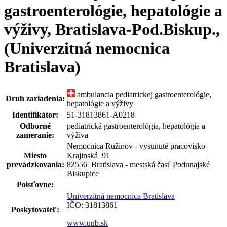
gastroenterológie, hepatológie a
výživy, Bratislava-Pod.Biskup.,
(Univerzitná nemocnica
Bratislava)
ambulancia pediatrickej gastroenterológie,
Druh zariadenia:
hepatológie a výživy
Identifikátor:
51-31813861-A0218
Odborné
pediatrická gastroenterológia, hepatológia a
zameranie:
výživa
Nemocnica Ružinov - vysunuté pracovisko
Miesto
Krajinská
91
prevádzkovania:
82556 Bratislava - mestská časť Podunajské
Biskupice
Poisťovne:
Univerzitná nemocnica Bratislava
IČO: 31813861
Poskytovateľ:
www.unb.sk