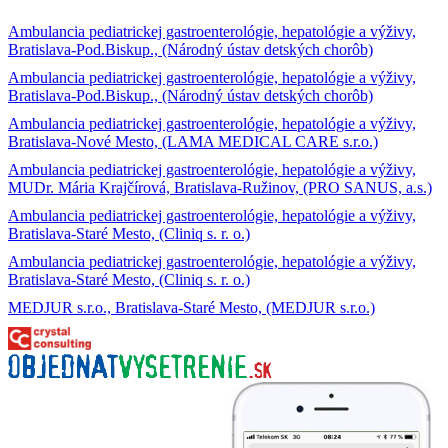
Ambulancia pediatrickej gastroenterológie, hepatológie a výživy,
Bratislava-Pod.Biskup., (Národný ústav detských chorôb)
Ambulancia pediatrickej gastroenterológie, hepatológie a výživy,
Bratislava-Pod.Biskup., (Národný ústav detských chorôb)
Ambulancia pediatrickej gastroenterológie, hepatológie a výživy,
Bratislava-Nové Mesto, (LAMA MEDICAL CARE s.r.o.)
Ambulancia pediatrickej gastroenterológie, hepatológie a výživy,
MUDr. Mária Krajčírová, Bratislava-Ružinov, (PRO SANUS, a.s.)
Ambulancia pediatrickej gastroenterológie, hepatológie a výživy,
Bratislava-Staré Mesto, (Cliniq s. r. o.)
Ambulancia pediatrickej gastroenterológie, hepatológie a výživy,
Bratislava-Staré Mesto, (Cliniq s. r. o.)
MEDJUR s.r.o., Bratislava-Staré Mesto, (MEDJUR s.r.o.)