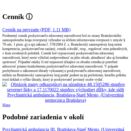
Cenník
ⓘ
Cenník na prevzatie (PDF, 1.11 MB)
Predmetný cenník poskytovateľa zdravotnej starostlivosti bol zo strany Bratislavského
samosprávneho kraja zverejnený výhradne za účelom informovania verejnosti v zmysle §
79 ods. 1 písm. g) a zp) zákona č. 578/2004 Z. z. Bratislavský samosprávny kraj nemá
kompetenciu, poskytovateľom zaslaný, cenník schváliť, resp., regulovať cenu jednotlivých,
v ňom uvedených položiek. Cenník bol vypracovaný poskytovateľom zdravotnej
starostlivosti, ktorý nesie výlučnú zodpovednosť za jeho obsah, aktuálnosť ako aj formálnu
správnosť. Prípadné otázky či iné nejasnosti týkajúce sa obsahu cenníka je potrebné
adresovať priamo konkrétnemu poskytovateľovi zdravotnej starostlivosti. V prípade
pochybnosti o zákonnosti úhrady vykonanej u poskytovateľa zdravotnej starostlivosti,
môžete na Bratislavský samosprávny kraj podať podnet na jej prešetrenie, ktorého prílohu
tvorí doklad o výške úhrady, ktorý je poskytovateľ povinný osobe vydať.
Mapa
Podobné zariadenia v okolí
Psychiatrická ambulancia III, Bratislava-Staré Mesto, (Univerzitná