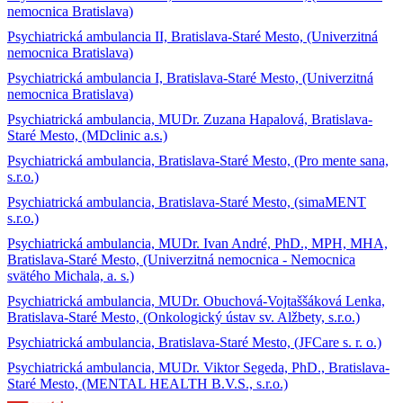
nemocnica Bratislava)
Psychiatrická ambulancia II, Bratislava-Staré Mesto, (Univerzitná
nemocnica Bratislava)
Psychiatrická ambulancia I, Bratislava-Staré Mesto, (Univerzitná
nemocnica Bratislava)
Psychiatrická ambulancia, MUDr. Zuzana Hapalová, Bratislava-
Staré Mesto, (MDclinic a.s.)
Psychiatrická ambulancia, Bratislava-Staré Mesto, (Pro mente sana,
s.r.o.)
Psychiatrická ambulancia, Bratislava-Staré Mesto, (simaMENT
s.r.o.)
Psychiatrická ambulancia, MUDr. Ivan André, PhD., MPH, MHA,
Bratislava-Staré Mesto, (Univerzitná nemocnica - Nemocnica
svätého Michala, a. s.)
Psychiatrická ambulancia, MUDr. Obuchová-Vojtaššáková Lenka,
Bratislava-Staré Mesto, (Onkologický ústav sv. Alžbety, s.r.o.)
Psychiatrická ambulancia, Bratislava-Staré Mesto, (JFCare s. r. o.)
Psychiatrická ambulancia, MUDr. Viktor Segeda, PhD., Bratislava-
Staré Mesto, (MENTAL HEALTH B.V.S., s.r.o.)