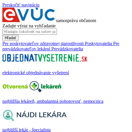
Preskočiť navigáciu
samospráva občanom
Zadajte výraz na vyhľadanie
Hľadať
Pre poskytovateľov zdravotnej starostlivosti
Poskytovatelia
Pre
prevádzkovateľov lekární
Prevádzkovatelia
elektronické objednávanie vyšetrení
najbližšia lekáreň, ambulantná pohotovosť, nemocnica
najbližší lekár - špecialista