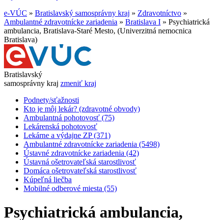
e-VÚC
»
Bratislavský samosprávny kraj
»
Zdravotníctvo
»
Ambulantné zdravotnícke zariadenia
»
Bratislava I
»
Psychiatrická
ambulancia, Bratislava-Staré Mesto, (Univerzitná nemocnica
Bratislava)
Bratislavský
samosprávny kraj
zmeniť kraj
Podnety/sťažnosti
Kto je môj lekár? (zdravotné obvody)
Ambulantná pohotovosť (75)
Lekárenská pohotovosť
Lekárne a výdajne ZP (371)
Ambulantné zdravotnícke zariadenia (5498)
Ústavné zdravotnícke zariadenia (42)
Ústavná ošetrovateľská starostlivosť
Domáca ošetrovateľská starostlivosť
Kúpeľná liečba
Mobilné odberové miesta (55)
Psychiatrická ambulancia,