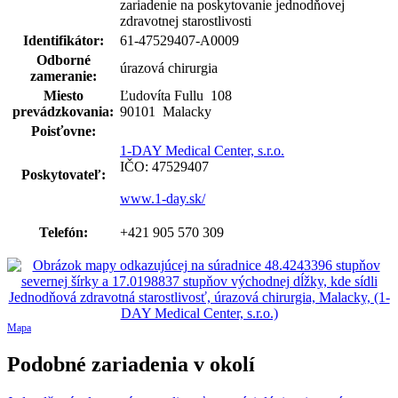
zariadenie na poskytovanie jednodňovej
zdravotnej starostlivosti
Identifikátor:
61-47529407-A0009
Odborné
úrazová chirurgia
zameranie:
Miesto
Ľudovíta Fullu
108
prevádzkovania:
90101 Malacky
Poisťovne:
1-DAY Medical Center, s.r.o.
IČO: 47529407
Poskytovateľ:
www.1-day.sk/
Telefón:
+421 905 570 309
Mapa
Podobné zariadenia v okolí