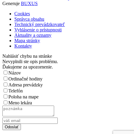
Generuje
BUXUS
Cookies
Správca obsahu
Technický prevádzkovateľ
Vyhlásenie o prístupnosti
Aktuality a oznamy
Mapa stránky
Kontakty
Nahlásiť chybu na stránke
Nevyplnili ste opis problému.
Ďakujeme za upozornenie.
Názov
Ordinačné hodiny
Adresa prevádzky
Telefón
Poloha na mape
Meno lekára