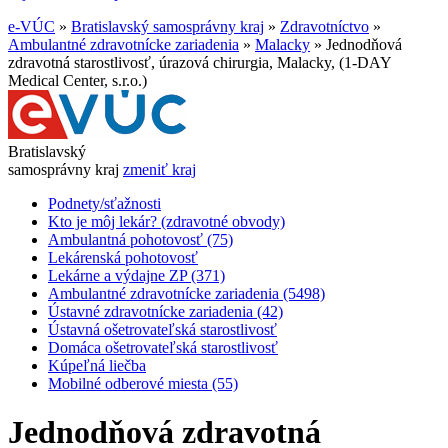
e-VÚC
»
Bratislavský samosprávny kraj
»
Zdravotníctvo
»
Ambulantné zdravotnícke zariadenia
»
Malacky
»
Jednodňová
zdravotná starostlivosť, úrazová chirurgia, Malacky, (1-DAY
Medical Center, s.r.o.)
Bratislavský
samosprávny kraj
zmeniť kraj
Podnety/sťažnosti
Kto je môj lekár? (zdravotné obvody)
Ambulantná pohotovosť (75)
Lekárenská pohotovosť
Lekárne a výdajne ZP (371)
Ambulantné zdravotnícke zariadenia (5498)
Ústavné zdravotnícke zariadenia (42)
Ústavná ošetrovateľská starostlivosť
Domáca ošetrovateľská starostlivosť
Kúpeľná liečba
Mobilné odberové miesta (55)
Jednodňová zdravotná