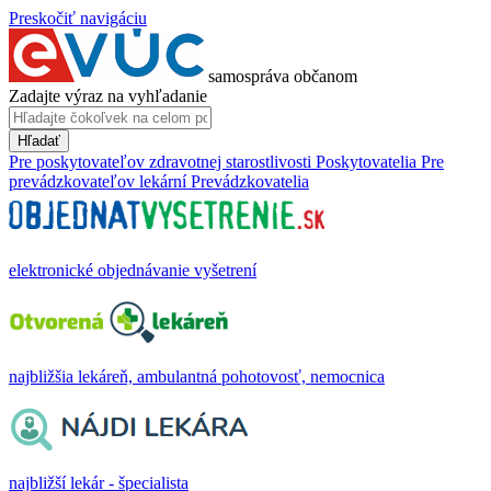
Preskočiť navigáciu
samospráva občanom
Zadajte výraz na vyhľadanie
Hľadať
Pre poskytovateľov zdravotnej starostlivosti
Poskytovatelia
Pre
prevádzkovateľov lekární
Prevádzkovatelia
elektronické objednávanie vyšetrení
najbližšia lekáreň, ambulantná pohotovosť, nemocnica
najbližší lekár - špecialista