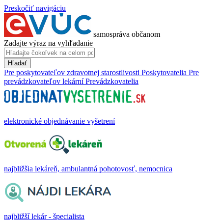
Preskočiť navigáciu
samospráva občanom
Zadajte výraz na vyhľadanie
Hľadať
Pre poskytovateľov zdravotnej starostlivosti
Poskytovatelia
Pre
prevádzkovateľov lekární
Prevádzkovatelia
elektronické objednávanie vyšetrení
najbližšia lekáreň, ambulantná pohotovosť, nemocnica
najbližší lekár - špecialista