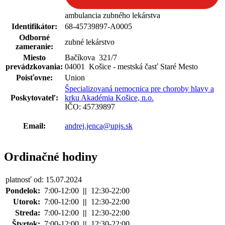
ambulancia zubného lekárstva
Identifikátor:
68-45739897-A0005
Odborné
zubné lekárstvo
zameranie:
Miesto
Bačíkova 321
/
7
prevádzkovania:
04001 Košice - mestská časť Staré Mesto
Poisťovne:
Union
Špecializovaná nemocnica pre choroby hlavy a
Poskytovateľ:
krku Akadémia Košice, n.o.
IČO: 45739897
Email:
andrej.jenca@upjs.sk
Ordinačné hodiny
platnosť od: 15.07.2024
Pondelok:
7:00-12:00
||
12:30-22:00
Utorok:
7:00-12:00
||
12:30-22:00
Streda:
7:00-12:00
||
12:30-22:00
Štvrtok:
7:00-12:00
||
12:30-22:00