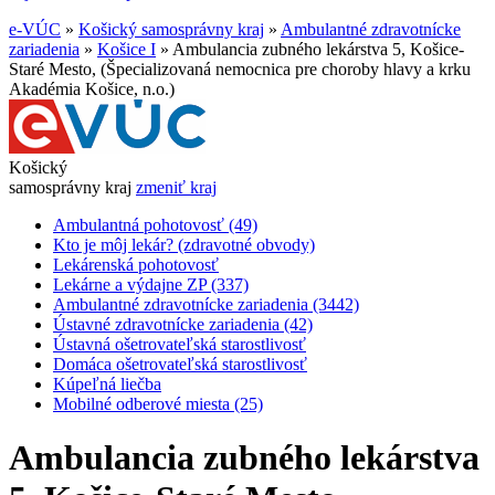
e-VÚC
»
Košický samosprávny kraj
»
Ambulantné zdravotnícke
zariadenia
»
Košice I
»
Ambulancia zubného lekárstva 5, Košice-
Staré Mesto, (Špecializovaná nemocnica pre choroby hlavy a krku
Akadémia Košice, n.o.)
Košický
samosprávny kraj
zmeniť kraj
Ambulantná pohotovosť (49)
Kto je môj lekár? (zdravotné obvody)
Lekárenská pohotovosť
Lekárne a výdajne ZP (337)
Ambulantné zdravotnícke zariadenia (3442)
Ústavné zdravotnícke zariadenia (42)
Ústavná ošetrovateľská starostlivosť
Domáca ošetrovateľská starostlivosť
Kúpeľná liečba
Mobilné odberové miesta (25)
Ambulancia zubného lekárstva