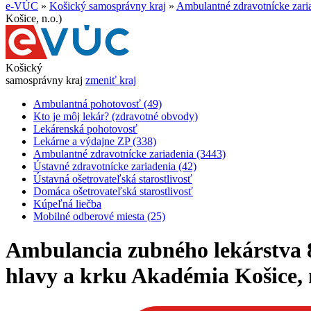
e-VÚC
»
Košický samosprávny kraj
»
Ambulantné zdravotnícke zari
Košice, n.o.)
Košický
samosprávny kraj
zmeniť kraj
Ambulantná pohotovosť (49)
Kto je môj lekár? (zdravotné obvody)
Lekárenská pohotovosť
Lekárne a výdajne ZP (338)
Ambulantné zdravotnícke zariadenia (3443)
Ústavné zdravotnícke zariadenia (42)
Ústavná ošetrovateľská starostlivosť
Domáca ošetrovateľská starostlivosť
Kúpeľná liečba
Mobilné odberové miesta (25)
Ambulancia zubného lekárstva 8
hlavy a krku Akadémia Košice, 