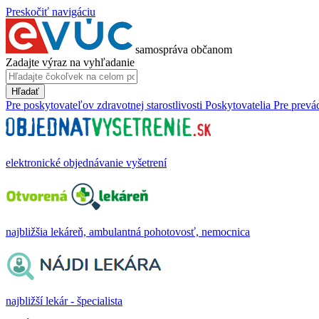
Preskočiť navigáciu
samospráva občanom
Zadajte výraz na vyhľadanie
Hľadať
Pre poskytovateľov zdravotnej starostlivosti
Poskytovatelia
Pre prevá
elektronické objednávanie vyšetrení
najbližšia lekáreň, ambulantná pohotovosť, nemocnica
najbližší lekár - špecialista