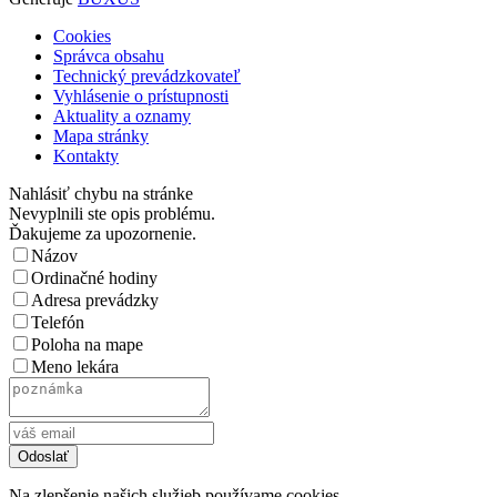
Cookies
Správca obsahu
Technický prevádzkovateľ
Vyhlásenie o prístupnosti
Aktuality a oznamy
Mapa stránky
Kontakty
Nahlásiť chybu na stránke
Nevyplnili ste opis problému.
Ďakujeme za upozornenie.
Názov
Ordinačné hodiny
Adresa prevádzky
Telefón
Poloha na mape
Meno lekára
Na zlepšenie našich služieb používame cookies