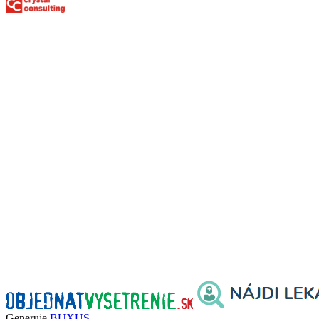
Generuje
BUXUS