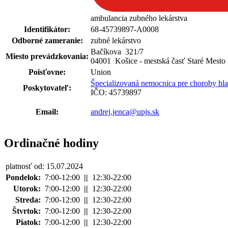
ambulancia zubného lekárstva
Identifikátor:
68-45739897-A0008
Odborné zameranie:
zubné lekárstvo
Bačíkova 321
/
7
Miesto prevádzkovania:
04001 Košice - mestská časť Staré Mesto
Poisťovne:
Union
Špecializovaná nemocnica pre choroby hla
Poskytovateľ:
IČO: 45739897
Email:
andrej.jenca@upjs.sk
Ordinačné hodiny
platnosť od: 15.07.2024
Pondelok:
7:00-12:00
||
12:30-22:00
Utorok:
7:00-12:00
||
12:30-22:00
Streda:
7:00-12:00
||
12:30-22:00
Štvrtok:
7:00-12:00
||
12:30-22:00
Piatok:
7:00-12:00
||
12:30-22:00