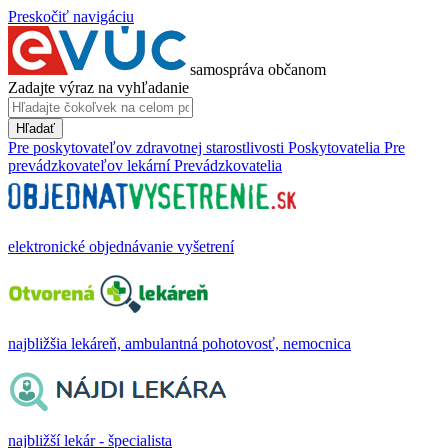
Preskočiť navigáciu
samospráva občanom
Zadajte výraz na vyhľadanie
Hľadať
Pre poskytovateľov zdravotnej starostlivosti
Poskytovatelia
Pre
prevádzkovateľov lekární
Prevádzkovatelia
elektronické objednávanie vyšetrení
najbližšia lekáreň, ambulantná pohotovosť, nemocnica
najbližší lekár - špecialista