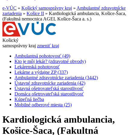
e-VÚC
»
Košický samosprávny kraj
»
Ambulantné zdravotnícke
zariadenia
»
Košice II
»
Kardiologická ambulancia, Košice-Šaca,
(Fakultná nemocnica AGEL Košice-Šaca a. s.)
Košický
samosprávny kraj
zmeniť kraj
Ambulantná pohotovosť (49)
Kto je môj lekár? (zdravotné obvody)
Lekárenská pohotovosť
Lekárne a výdajne ZP (337)
Ambulantné zdravotnícke zariadenia (3442)
Ústavné zdravotnícke zariadenia (42)
Ústavná ošetrovateľská starostlivosť
Domáca ošetrovateľská starostlivosť
Kúpeľná liečba
Mobilné odberové miesta (25)
Kardiologická ambulancia,
Košice-Šaca, (Fakultná