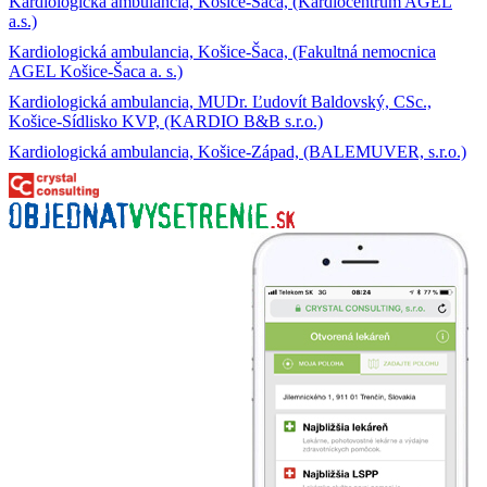
Kardiologická ambulancia, Košice-Šaca, (Kardiocentrum AGEL
a.s.)
Kardiologická ambulancia, Košice-Šaca, (Fakultná nemocnica
AGEL Košice-Šaca a. s.)
Kardiologická ambulancia, MUDr. Ľudovít Baldovský, CSc.,
Košice-Sídlisko KVP, (KARDIO B&B s.r.o.)
Kardiologická ambulancia, Košice-Západ, (BALEMUVER, s.r.o.)