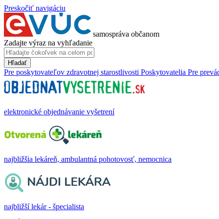
Preskočiť navigáciu
samospráva občanom
Zadajte výraz na vyhľadanie
Hľadať
Pre poskytovateľov zdravotnej starostlivosti
Poskytovatelia
Pre prevá
elektronické objednávanie vyšetrení
najbližšia lekáreň, ambulantná pohotovosť, nemocnica
najbližší lekár - špecialista