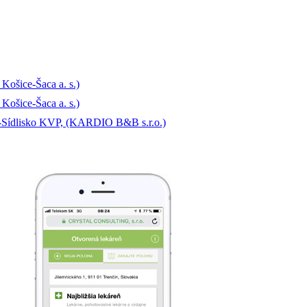
Košice-Šaca a. s.)
Košice-Šaca a. s.)
e-Sídlisko KVP, (KARDIO B&B s.r.o.)