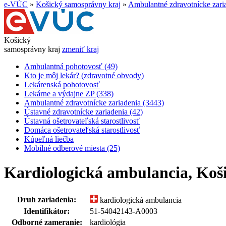
e-VÚC
»
Košický samosprávny kraj
»
Ambulantné zdravotnícke zari
Košický
samosprávny kraj
zmeniť kraj
Ambulantná pohotovosť (49)
Kto je môj lekár? (zdravotné obvody)
Lekárenská pohotovosť
Lekárne a výdajne ZP (338)
Ambulantné zdravotnícke zariadenia (3443)
Ústavné zdravotnícke zariadenia (42)
Ústavná ošetrovateľská starostlivosť
Domáca ošetrovateľská starostlivosť
Kúpeľná liečba
Mobilné odberové miesta (25)
Kardiologická ambulancia, Koš
Druh zariadenia:
kardiologická ambulancia
Identifikátor:
51-54042143-A0003
Odborné zameranie:
kardiológia