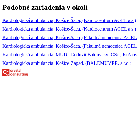
Podobné zariadenia v okolí
Kardiologická ambulancia, Košice-Šaca, (Kardiocentrum AGEL a.s.)
Kardiologická ambulancia, Košice-Šaca, (Kardiocentrum AGEL a.s.)
Kardiologická ambulancia, Košice-Šaca, (Fakultná nemocnica AGEL 
Kardiologická ambulancia, Košice-Šaca, (Fakultná nemocnica AGEL 
Kardiologická ambulancia, MUDr. Ľudovít Baldovský, CSc., Košic
Kardiologická ambulancia, Košice-Západ, (BALEMUVER, s.r.o.)