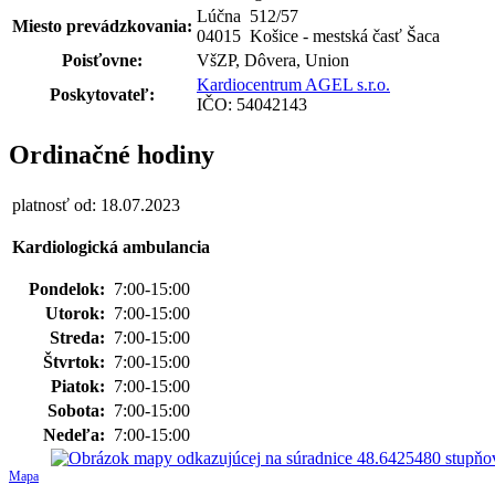
Lúčna 512
/
57
Miesto prevádzkovania:
04015 Košice - mestská časť Šaca
Poisťovne:
VšZP, Dôvera, Union
Kardiocentrum AGEL s.r.o.
Poskytovateľ:
IČO: 54042143
Ordinačné hodiny
platnosť od: 18.07.2023
Kardiologická ambulancia
Pondelok:
7:00-15:00
Utorok:
7:00-15:00
Streda:
7:00-15:00
Štvrtok:
7:00-15:00
Piatok:
7:00-15:00
Sobota:
7:00-15:00
Nedeľa:
7:00-15:00
Mapa