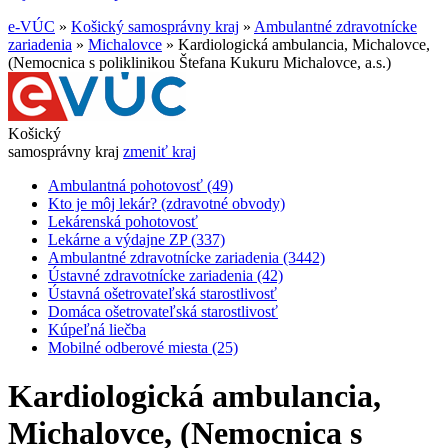
e-VÚC
»
Košický samosprávny kraj
»
Ambulantné zdravotnícke
zariadenia
»
Michalovce
»
Kardiologická ambulancia, Michalovce,
(Nemocnica s poliklinikou Štefana Kukuru Michalovce, a.s.)
Košický
samosprávny kraj
zmeniť kraj
Ambulantná pohotovosť (49)
Kto je môj lekár? (zdravotné obvody)
Lekárenská pohotovosť
Lekárne a výdajne ZP (337)
Ambulantné zdravotnícke zariadenia (3442)
Ústavné zdravotnícke zariadenia (42)
Ústavná ošetrovateľská starostlivosť
Domáca ošetrovateľská starostlivosť
Kúpeľná liečba
Mobilné odberové miesta (25)
Kardiologická ambulancia,
Michalovce, (Nemocnica s