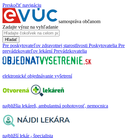
Preskočiť navigáciu
samospráva občanom
Zadajte výraz na vyhľadanie
Hľadať
Pre poskytovateľov zdravotnej starostlivosti
Poskytovatelia
Pre
prevádzkovateľov lekární
Prevádzkovatelia
elektronické objednávanie vyšetrení
najbližšia lekáreň, ambulantná pohotovosť, nemocnica
najbližší lekár - špecialista