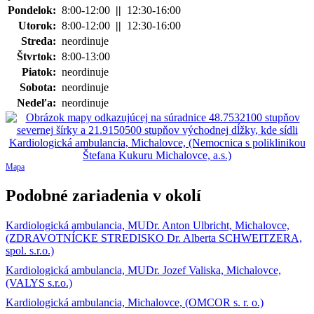
Pondelok:
8:00-12:00
||
12:30-16:00
Utorok:
8:00-12:00
||
12:30-16:00
Streda:
neordinuje
Štvrtok:
8:00-13:00
Piatok:
neordinuje
Sobota:
neordinuje
Nedeľa:
neordinuje
Mapa
Podobné zariadenia v okolí
Kardiologická ambulancia, MUDr. Anton Ulbricht, Michalovce,
(ZDRAVOTNÍCKE STREDISKO Dr. Alberta SCHWEITZERA,
spol. s.r.o.)
Kardiologická ambulancia, MUDr. Jozef Valiska, Michalovce,
(VALYS s.r.o.)
Kardiologická ambulancia, Michalovce, (OMCOR s. r. o.)