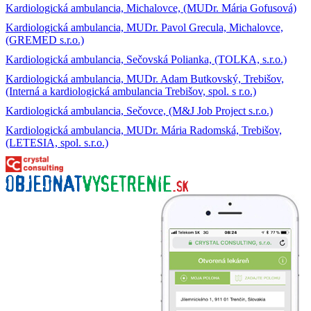
Kardiologická ambulancia, Michalovce, (MUDr. Mária Gofusová)
Kardiologická ambulancia, MUDr. Pavol Grecula, Michalovce,
(GREMED s.r.o.)
Kardiologická ambulancia, Sečovská Polianka, (TOLKA, s.r.o.)
Kardiologická ambulancia, MUDr. Adam Butkovský, Trebišov,
(Interná a kardiologická ambulancia Trebišov, spol. s r.o.)
Kardiologická ambulancia, Sečovce, (M&J Job Project s.r.o.)
Kardiologická ambulancia, MUDr. Mária Radomská, Trebišov,
(LETESIA, spol. s.r.o.)