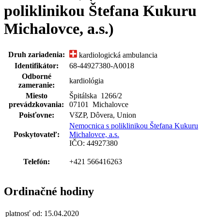
poliklinikou Štefana Kukuru
Michalovce, a.s.)
Druh zariadenia:
kardiologická ambulancia
Identifikátor:
68-44927380-A0018
Odborné
kardiológia
zameranie:
Miesto
Špitálska 1266
/
2
prevádzkovania:
07101 Michalovce
Poisťovne:
VšZP, Dôvera, Union
Nemocnica s poliklinikou Štefana Kukuru
Poskytovateľ:
Michalovce, a.s.
IČO: 44927380
Telefón:
+421 566416263
Ordinačné hodiny
platnosť od: 15.04.2020