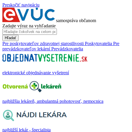
Preskočiť navigáciu
samospráva občanom
Zadajte výraz na vyhľadanie
Hľadať
Pre poskytovateľov zdravotnej starostlivosti
Poskytovatelia
Pre
prevádzkovateľov lekární
Prevádzkovatelia
elektronické objednávanie vyšetrení
najbližšia lekáreň, ambulantná pohotovosť, nemocnica
najbližší lekár - špecialista