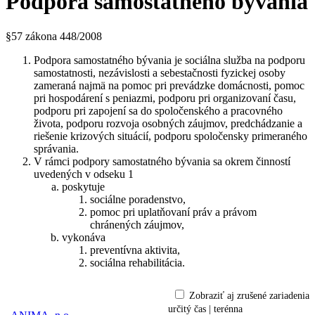
Podpora samostatného bývania
§57 zákona 448/2008
Podpora samostatného bývania je sociálna služba na podporu
samostatnosti, nezávislosti a sebestačnosti fyzickej osoby
zameraná najmä na pomoc pri prevádzke domácnosti, pomoc
pri hospodárení s peniazmi, podporu pri organizovaní času,
podporu pri zapojení sa do spoločenského a pracovného
života, podporu rozvoja osobných záujmov, predchádzanie a
riešenie krizových situácií, podporu spoločensky primeraného
správania.
V rámci podpory samostatného bývania sa okrem činností
uvedených v odseku 1
poskytuje
sociálne poradenstvo,
pomoc pri uplatňovaní práv a právom
chránených záujmov,
vykonáva
preventívna aktivita,
sociálna rehabilitácia.
Zobraziť aj zrušené zariadenia
určitý čas | terénna