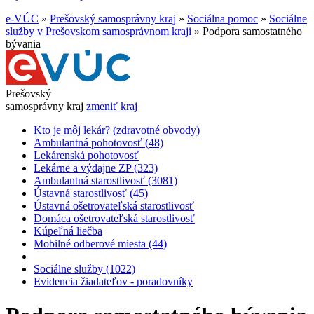
e-VÚC
»
Prešovský samosprávny kraj
»
Sociálna pomoc
»
Sociálne
služby v Prešovskom samosprávnom kraji
»
Podpora samostatného
bývania
Prešovský
samosprávny kraj
zmeniť kraj
Kto je môj lekár? (zdravotné obvody)
Ambulantná pohotovosť (48)
Lekárenská pohotovosť
Lekárne a výdajne ZP (323)
Ambulantná starostlivosť (3081)
Ústavná starostlivosť (45)
Ústavná ošetrovateľská starostlivosť
Domáca ošetrovateľská starostlivosť
Kúpeľná liečba
Mobilné odberové miesta (44)
Sociálne služby (1022)
Evidencia žiadateľov - poradovníky