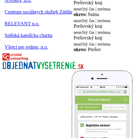
ANIMA, n.o.
Prešovský kraj
neurčitý čas | terénna
Centrum sociálnych služieb Zátišie
okres:
Snina
neurčitý čas | terénna
RELEVANT n.o.
Prešovský kraj
neurčitý čas | terénna
Spišská katolícka charita
Prešovský kraj
neurčitý čas | terénna
Všetci pre rodinu, n.o.
okres:
Prešov