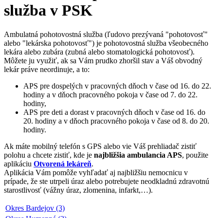
služba v PSK
Ambulatná pohotovostná služba (ľudovo prezývaná "pohotovosť"
alebo "lekárska pohotovosť") je pohotovostná služba všeobecného
lekára alebo zubára (zubná alebo stomatologická pohotovosť).
Môžete ju využiť, ak sa Vám prudko zhoršil stav a Váš obvodný
lekár práve neordinuje, a to:
APS pre dospelých v pracovných dňoch v čase od 16. do 22.
hodiny a v dňoch pracovného pokoja v čase od 7. do 22.
hodiny,
APS pre deti a dorast v pracovných dňoch v čase od 16. do
20. hodiny a v dňoch pracovného pokoja v čase od 8. do 20.
hodiny.
Ak máte mobilný telefón s GPS alebo vie Váš prehliadač zistiť
polohu a chcete zistiť, kde je
najbližšia ambulancia APS
, použite
aplikáciu
Otvorená lekáreň
.
Aplikácia Vám pomôže vyhľadať aj najbližšiu nemocnicu v
prípade, že ste utrpeli úraz alebo potrebujete neodkladnú zdravotnú
starostlivosť (vážny úraz, zlomenina, infarkt,…).
Okres Bardejov (3)