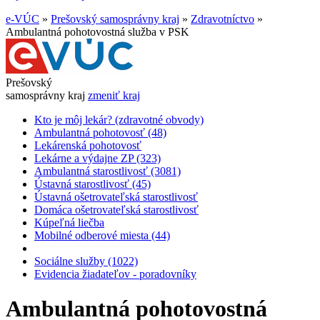
e-VÚC
»
Prešovský samosprávny kraj
»
Zdravotníctvo
»
Ambulantná pohotovostná služba v PSK
Prešovský
samosprávny kraj
zmeniť kraj
Kto je môj lekár? (zdravotné obvody)
Ambulantná pohotovosť (48)
Lekárenská pohotovosť
Lekárne a výdajne ZP (323)
Ambulantná starostlivosť (3081)
Ústavná starostlivosť (45)
Ústavná ošetrovateľská starostlivosť
Domáca ošetrovateľská starostlivosť
Kúpeľná liečba
Mobilné odberové miesta (44)
Sociálne služby (1022)
Evidencia žiadateľov - poradovníky
Ambulantná pohotovostná