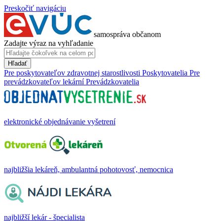
Preskočiť navigáciu
samospráva občanom
Zadajte výraz na vyhľadanie
Hľadať
Pre poskytovateľov zdravotnej starostlivosti
Poskytovatelia
Pre
prevádzkovateľov lekární
Prevádzkovatelia
elektronické objednávanie vyšetrení
najbližšia lekáreň, ambulantná pohotovosť, nemocnica
najbližší lekár - špecialista