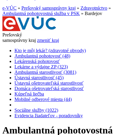
e-VÚC
»
Prešovský samosprávny kraj
»
Zdravotníctvo
»
Ambulantná pohotovostná služba v PSK
»
Bardejov
Prešovský
samosprávny kraj
zmeniť kraj
Kto je môj lekár? (zdravotné obvody)
Ambulantná pohotovosť (48)
Lekárenská pohotovosť
Lekárne a výdajne ZP (323)
Ambulantná starostlivosť (3081)
Ústavná starostlivosť (45)
Ústavná ošetrovateľská starostlivosť
Domáca ošetrovateľská starostlivosť
Kúpeľná liečba
Mobilné odberové miesta (44)
Sociálne služby (1022)
Evidencia žiadateľov - poradovníky
Ambulantná pohotovostná