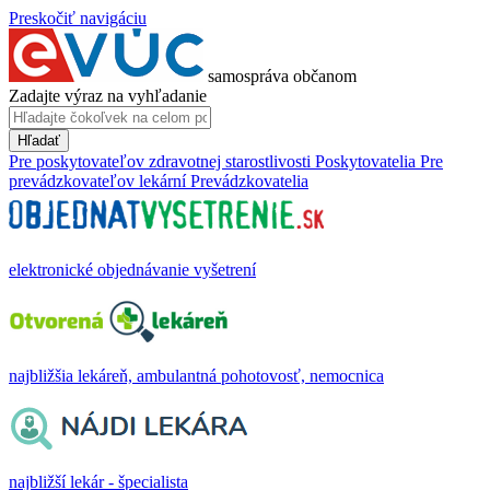
Preskočiť navigáciu
samospráva občanom
Zadajte výraz na vyhľadanie
Hľadať
Pre poskytovateľov zdravotnej starostlivosti
Poskytovatelia
Pre
prevádzkovateľov lekární
Prevádzkovatelia
elektronické objednávanie vyšetrení
najbližšia lekáreň, ambulantná pohotovosť, nemocnica
najbližší lekár - špecialista