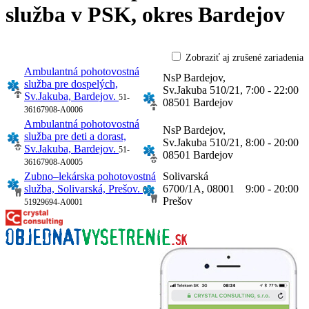
služba v PSK,
okres Bardejov
Zobraziť aj zrušené zariadenia
Ambulantná pohotovostná
NsP Bardejov,
služba pre dospelých,
Sv.Jakuba 510/21,
7:00 - 22:00
Sv.Jakuba, Bardejov.
51-
08501 Bardejov
36167908-A0006
Ambulantná pohotovostná
NsP Bardejov,
služba pre deti a dorast,
Sv.Jakuba 510/21,
8:00 - 20:00
Sv.Jakuba, Bardejov.
51-
08501 Bardejov
36167908-A0005
Zubno–lekárska pohotovostná
Solivarská
služba, Solivarská, Prešov.
6700/1A, 08001
9:00 - 20:00
67-
Prešov
51929694-A0001