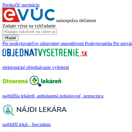
Preskočiť navigáciu
samospráva občanom
Zadajte výraz na vyhľadanie
Hľadať
Pre poskytovateľov zdravotnej starostlivosti
Poskytovatelia
Pre prevá
elektronické objednávanie vyšetrení
najbližšia lekáreň, ambulantná pohotovosť, nemocnica
najbližší lekár - špecialista