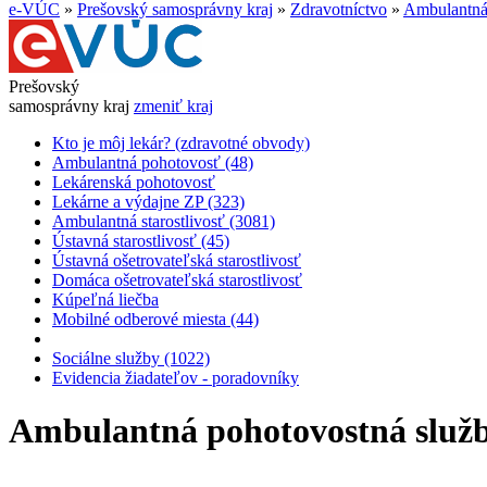
e-VÚC
»
Prešovský samosprávny kraj
»
Zdravotníctvo
»
Ambulantná
Prešovský
samosprávny kraj
zmeniť kraj
Kto je môj lekár? (zdravotné obvody)
Ambulantná pohotovosť (48)
Lekárenská pohotovosť
Lekárne a výdajne ZP (323)
Ambulantná starostlivosť (3081)
Ústavná starostlivosť (45)
Ústavná ošetrovateľská starostlivosť
Domáca ošetrovateľská starostlivosť
Kúpeľná liečba
Mobilné odberové miesta (44)
Sociálne služby (1022)
Evidencia žiadateľov - poradovníky
Ambulantná pohotovostná služ