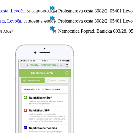
cesta, Levoča.
Probstnerova cesta 3082/2, 05401 Levo
51-36594849-A0004
sta, Levoča.
Probstnerova cesta 3082/2, 05401 Levo
51-36594849-A0003
Nemocnica Poprad, Banícka 803/28, 0
58-A0027