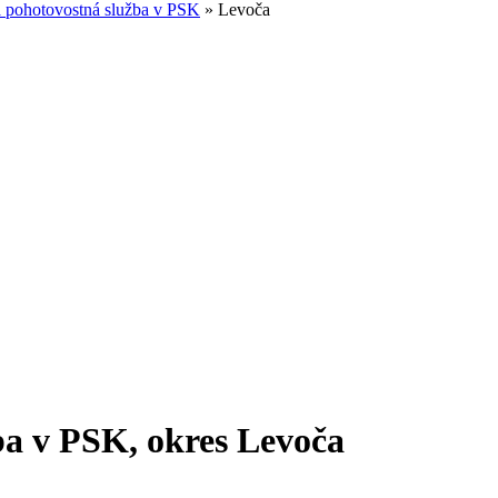
 pohotovostná služba v PSK
»
Levoča
ba v PSK,
okres Levoča