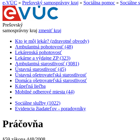
e-VÚC
»
Prešovský samosprávny kraj
»
Sociálna pomoc
»
Sociálne 
Prešovský
samosprávny kraj
zmeniť kraj
Kto je môj lekár? (zdravotné obvody)
Ambulantná pohotovosť (48)
Lekárenská pohotovosť
Lekárne a výdajne ZP (323)
Ambulantná starostlivosť (3081)
Ústavná starostlivosť (45)
Ústavná ošetrovateľská starostlivosť
Domáca ošetrovateľská starostlivosť
Kúpeľná liečba
Mobilné odberové miesta (44)
Sociálne služby (1022)
Evidencia žiadateľov - poradovníky
Práčovňa
§59 zákona 448/2008