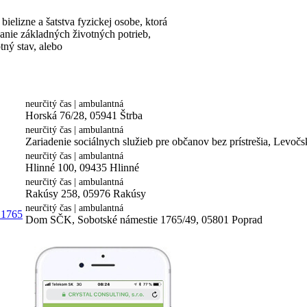
ielizne a šatstva fyzickej osobe, ktorá
ie základných životných potrieb,
tný stav, alebo
neurčitý čas | ambulantná
Horská 76/28, 05941 Štrba
neurčitý čas | ambulantná
Zariadenie sociálnych služieb pre občanov bez prístrešia, Levo
neurčitý čas | ambulantná
Hlinné 100, 09435 Hlinné
neurčitý čas | ambulantná
Rakúsy 258, 05976 Rakúsy
neurčitý čas | ambulantná
 1765
Dom SČK, Sobotské námestie 1765/49, 05801 Poprad