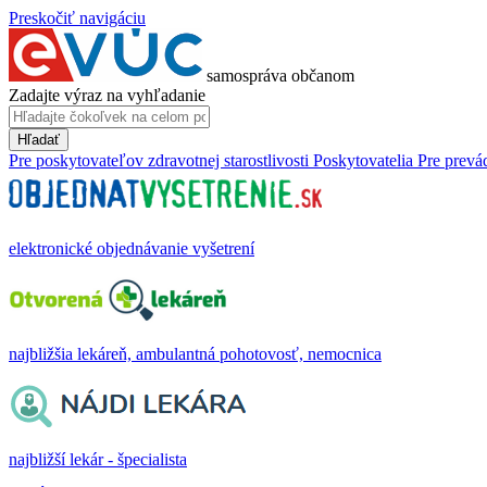
Preskočiť navigáciu
samospráva občanom
Zadajte výraz na vyhľadanie
Hľadať
Pre poskytovateľov zdravotnej starostlivosti
Poskytovatelia
Pre prevá
elektronické objednávanie vyšetrení
najbližšia lekáreň, ambulantná pohotovosť, nemocnica
najbližší lekár - špecialista