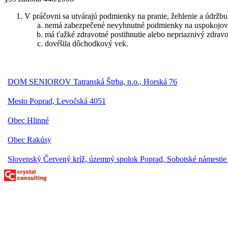
V práčovni sa utvárajú podmienky na pranie, žehlenie a údržbu b
nemá zabezpečené nevyhnutné podmienky na uspokojovan
má ťažké zdravotné postihnutie alebo nepriaznivý zdravo
dovŕšila dôchodkový vek.
DOM SENIOROV Tatranská Štrba, n.o., Horská 76
Mesto Poprad, Levočská 4051
Obec Hlinné
Obec Rakúsy
Slovenský Červený kríž, územný spolok Poprad, Sobotské námestie