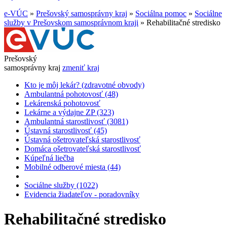
e-VÚC
»
Prešovský samosprávny kraj
»
Sociálna pomoc
»
Sociálne
služby v Prešovskom samosprávnom kraji
»
Rehabilitačné stredisko
Prešovský
samosprávny kraj
zmeniť kraj
Kto je môj lekár? (zdravotné obvody)
Ambulantná pohotovosť (48)
Lekárenská pohotovosť
Lekárne a výdajne ZP (323)
Ambulantná starostlivosť (3081)
Ústavná starostlivosť (45)
Ústavná ošetrovateľská starostlivosť
Domáca ošetrovateľská starostlivosť
Kúpeľná liečba
Mobilné odberové miesta (44)
Sociálne služby (1022)
Evidencia žiadateľov - poradovníky
Rehabilitačné stredisko