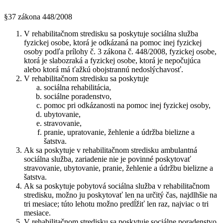
§37 zákona 448/2008
V rehabilitačnom stredisku sa poskytuje sociálna služba
fyzickej osobe, ktorá je odkázaná na pomoc inej fyzickej
osoby podľa prílohy č. 3 zákona č. 448/2008, fyzickej osobe,
ktorá je slabozraká a fyzickej osobe, ktorá je nepočujúca
alebo ktorá má ťažkú obojstrannú nedoslýchavosť.
V rehabilitačnom stredisku sa poskytuje
sociálna rehabilitácia,
sociálne poradenstvo,
pomoc pri odkázanosti na pomoc inej fyzickej osoby,
ubytovanie,
stravovanie,
pranie, upratovanie, žehlenie a údržba bielizne a
šatstva.
Ak sa poskytuje v rehabilitačnom stredisku ambulantná
sociálna služba, zariadenie nie je povinné poskytovať
stravovanie, ubytovanie, pranie, žehlenie a údržbu bielizne a
šatstva.
Ak sa poskytuje pobytová sociálna služba v rehabilitačnom
stredisku, možno ju poskytovať len na určitý čas, najdlhšie na
tri mesiace; túto lehotu možno predĺžiť len raz, najviac o tri
mesiace.
V rehabilitačnom stredisku sa poskytuje sociálne poradenstvo