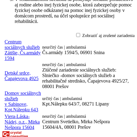
aj rodine alebo inej fyzickej osobe, ktorá zabezpečuje pomoc
fyzickej osobe odkázanej na pomoc inej fyzickej osoby v
domácom prostredí, na účel spolupráce pri sociálnej
rehabilitácii.
Zobraziť aj zrušené zariadenia
Centrum
sociálnych služieb
neurčitý čas | ambulantná
Čs.armády 1594/5, 06901 Snina
Zátišie, Čs.armády
1594
neurčitý čas | ambulantná
Zlúčené zariadenie sociálnych služieb:
Detské srdce,
Slniečko -domov sociálnych služieb a
Čapajevova 4925
rehabilitačné stredisko, Čapajevova 4925/27,
08001 Prešov
Domov sociálnych
služieb
určitý čas | ambulantná
Kpt.Nálepku 643/7, 08271 Lipany
v Sabinove,
Kpt.Nálepku 643
Viera-Láska-
neurčitý čas | ambulantná
Centrum Svetielko, Mirka Nešpora
Nádej, o.z., Mirka
15604/4A, 08001 Prešov
Nešpora 15604