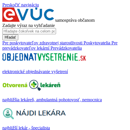
Preskočiť navigáciu
samospráva občanom
Zadajte výraz na vyhľadanie
Hľadať
Pre poskytovateľov zdravotnej starostlivosti
Poskytovatelia
Pre
prevádzkovateľov lekární
Prevádzkovatelia
elektronické objednávanie vyšetrení
najbližšia lekáreň, ambulantná pohotovosť, nemocnica
najbližší lekár - špecialista