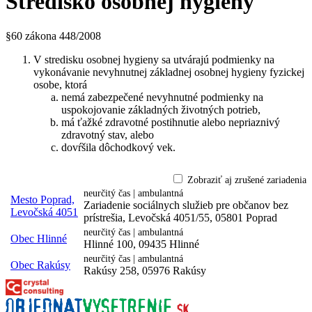
Stredisko osobnej hygieny
§60 zákona 448/2008
V stredisku osobnej hygieny sa utvárajú podmienky na
vykonávanie nevyhnutnej základnej osobnej hygieny fyzickej
osobe, ktorá
nemá zabezpečené nevyhnutné podmienky na
uspokojovanie základných životných potrieb,
má ťažké zdravotné postihnutie alebo nepriaznivý
zdravotný stav, alebo
dovŕšila dôchodkový vek.
Zobraziť aj zrušené zariadenia
neurčitý čas | ambulantná
Mesto Poprad,
Zariadenie sociálnych služieb pre občanov bez
Levočská 4051
prístrešia, Levočská 4051/55, 05801 Poprad
neurčitý čas | ambulantná
Obec Hlinné
Hlinné 100, 09435 Hlinné
neurčitý čas | ambulantná
Obec Rakúsy
Rakúsy 258, 05976 Rakúsy