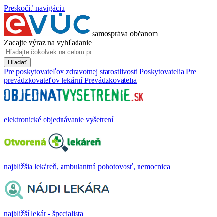
Preskočiť navigáciu
samospráva občanom
Zadajte výraz na vyhľadanie
Hľadať
Pre poskytovateľov zdravotnej starostlivosti
Poskytovatelia
Pre
prevádzkovateľov lekární
Prevádzkovatelia
elektronické objednávanie vyšetrení
najbližšia lekáreň, ambulantná pohotovosť, nemocnica
najbližší lekár - špecialista