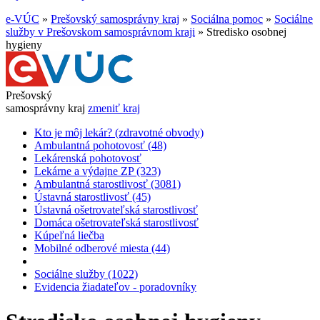
e-VÚC
»
Prešovský samosprávny kraj
»
Sociálna pomoc
»
Sociálne
služby v Prešovskom samosprávnom kraji
»
Stredisko osobnej
hygieny
Prešovský
samosprávny kraj
zmeniť kraj
Kto je môj lekár? (zdravotné obvody)
Ambulantná pohotovosť (48)
Lekárenská pohotovosť
Lekárne a výdajne ZP (323)
Ambulantná starostlivosť (3081)
Ústavná starostlivosť (45)
Ústavná ošetrovateľská starostlivosť
Domáca ošetrovateľská starostlivosť
Kúpeľná liečba
Mobilné odberové miesta (44)
Sociálne služby (1022)
Evidencia žiadateľov - poradovníky