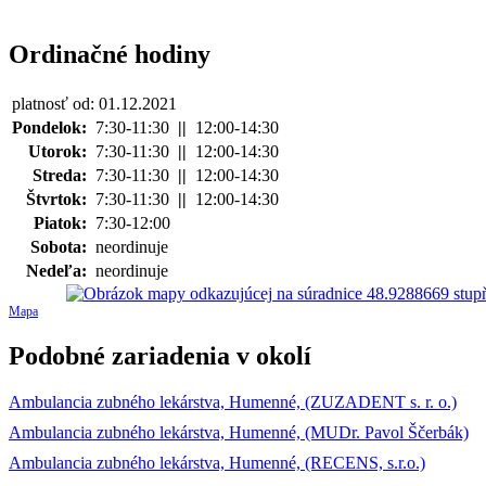
Ordinačné hodiny
platnosť od: 01.12.2021
Pondelok:
7:30-11:30
||
12:00-14:30
Utorok:
7:30-11:30
||
12:00-14:30
Streda:
7:30-11:30
||
12:00-14:30
Štvrtok:
7:30-11:30
||
12:00-14:30
Piatok:
7:30-12:00
Sobota:
neordinuje
Nedeľa:
neordinuje
Mapa
Podobné zariadenia v okolí
Ambulancia zubného lekárstva, Humenné, (ZUZADENT s. r. o.)
Ambulancia zubného lekárstva, Humenné, (MUDr. Pavol Ščerbák)
Ambulancia zubného lekárstva, Humenné, (RECENS, s.r.o.)