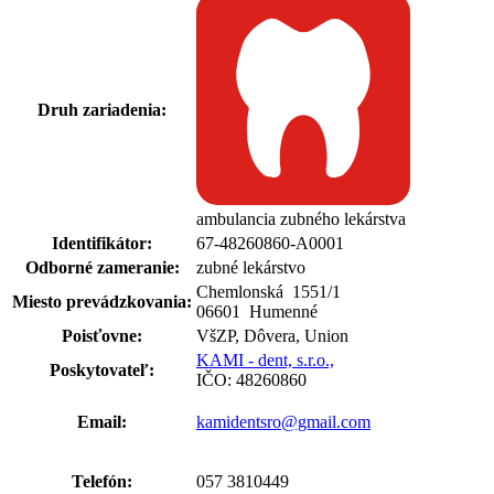
Druh zariadenia:
ambulancia zubného lekárstva
Identifikátor:
67-48260860-A0001
Odborné zameranie:
zubné lekárstvo
Chemlonská 1551
/
1
Miesto prevádzkovania:
06601 Humenné
Poisťovne:
VšZP, Dôvera, Union
KAMI - dent, s.r.o.,
Poskytovateľ:
IČO: 48260860
Email:
kamidentsro@gmail.com
Telefón:
057 3810449