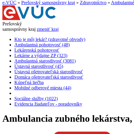
e-VÚC
»
Prešovský samosprávny kraj
»
Zdravotníctvo
»
Ambulantné 
Prešovský
samosprávny kraj
zmeniť kraj
Kto je môj lekár? (zdravotné obvody)
Ambulantná pohotovosť (48)
Lekárenská pohotovosť
Lekárne a výdajne ZP (323)
Ambulantná starostlivosť (3081)
Ústavná starostlivosť (45)
Ústavná ošetrovateľská starostlivosť
Domáca ošetrovateľská starostlivosť
Kúpeľná liečba
Mobilné odberové miesta (44)
Sociálne služby (1022)
Evidencia žiadateľov - poradovníky
Ambulancia zubného lekárstva, 