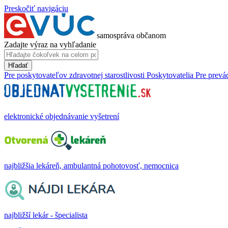
Preskočiť navigáciu
samospráva občanom
Zadajte výraz na vyhľadanie
Hľadať
Pre poskytovateľov zdravotnej starostlivosti
Poskytovatelia
Pre prevá
elektronické objednávanie vyšetrení
najbližšia lekáreň, ambulantná pohotovosť, nemocnica
najbližší lekár - špecialista