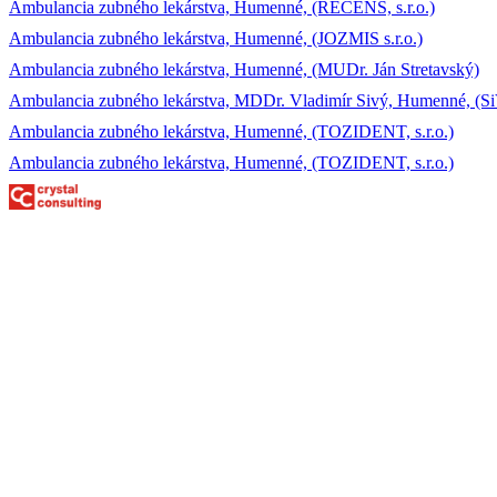
Ambulancia zubného lekárstva, Humenné, (RECENS, s.r.o.)
Ambulancia zubného lekárstva, Humenné, (JOZMIS s.r.o.)
Ambulancia zubného lekárstva, Humenné, (MUDr. Ján Stretavský)
Ambulancia zubného lekárstva, MDDr. Vladimír Sivý, Humenné, (SiVD
Ambulancia zubného lekárstva, Humenné, (TOZIDENT, s.r.o.)
Ambulancia zubného lekárstva, Humenné, (TOZIDENT, s.r.o.)