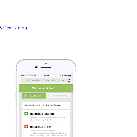
ent s. r. o.)