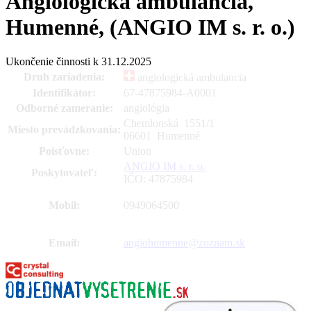
Angiologická ambulancia,
Humenné, (ANGIO IM s. r. o.)
Ukončenie činnosti k 31.12.2025
Druh zariadenia:
angiologická ambulancia
Identifikátor:
67-47875984-A0001
Odborné zameranie:
angiológia
Chemlonská 1551
/
1
Miesto prevádzkovania:
06601 Humenné
Poisťovne:
Union
ANGIO IM s. r. o.
Poskytovateľ:
IČO: 47875984
Mobil:
0949064500
Email:
angiohumenne@zoznam.sk