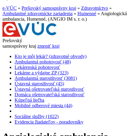
e-VÚC
»
Prešovský samosprávny kraj
»
Zdravotníctvo
»
Ambulantné zdravotnícke zariadenia
»
Humenné
»
Angiologická
ambulancia, Humenné, (ANGIO IM s. r. o.)
Prešovský
samosprávny kraj
zmeniť kraj
Kto je môj lekár? (zdravotné obvody)
Ambulantná pohotovosť (48)
Lekárenská pohotovosť
Lekárne a výdajne ZP (323)
Ambulantná starostlivosť (3081)
Ústavná starostlivosť (45)
Ústavná ošetrovateľská starostlivosť
Domáca ošetrovateľská starostlivosť
Kúpeľná liečba
Mobilné odberové miesta (44)
Sociálne služby (1022)
Evidencia žiadateľov - poradovníky