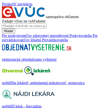
Preskočiť navigáciu
samospráva občanom
Zadajte výraz na vyhľadanie
Hľadať
Pre poskytovateľov zdravotnej starostlivosti
Poskytovatelia
Pre
prevádzkovateľov lekární
Prevádzkovatelia
elektronické objednávanie vyšetrení
najbližšia lekáreň, ambulantná pohotovosť, nemocnica
najbližší lekár - špecialista