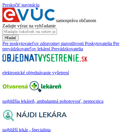
Preskočiť navigáciu
samospráva občanom
Zadajte výraz na vyhľadanie
Hľadať
Pre poskytovateľov zdravotnej starostlivosti
Poskytovatelia
Pre
prevádzkovateľov lekární
Prevádzkovatelia
elektronické objednávanie vyšetrení
najbližšia lekáreň, ambulantná pohotovosť, nemocnica
najbližší lekár - špecialista