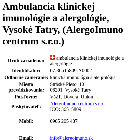
Ambulancia klinickej
imunológie a alergológie,
Vysoké Tatry, (AlergoImuno
centrum s.r.o.)
ambulancia klinickej imunológie a
Druh zariadenia:
alergológie
Identifikátor:
67-36515809-A0002
Odborné zameranie:
klinická imunológia a alergológia
Miesto
Štrbské Pleso
10
prevádzkovania:
06201 Vysoké Tatry
Poisťovne:
VšZP, Dôvera, Union
AlergoImuno centrum s.r.o.
Poskytovateľ:
IČO: 36515809
Mobil:
0905 205 487
Email:
info@alergoimuno.sk