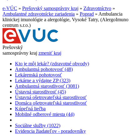
e-VÚC
»
Prešovský samosprávny kraj
»
Zdravotníctvo
»
Ambulantné zdravotnícke zariadenia
»
Poprad
»
Ambulancia
klinickej imunológie a alergológie, Vysoké Tatry, (AlergoImuno
centrum s.r.o.)
Prešovský
samosprávny kraj
zmeniť kraj
Kto je môj lekár? (zdravotné obvody)
Ambulantná pohotovosť (48)
Lekárenská pohotovosť
Lekárne a výdajne ZP (323)
Ambulantná starostlivosť (3081)
Ústavná starostlivosť (45)
Ústavná ošetrovateľská starostlivosť
Domáca ošetrovateľská starostlivosť
Kúpeľná liečba
Mobilné odberové miesta (44)
Sociálne služby (1022)
Evidencia žiadateľov - poradovníky