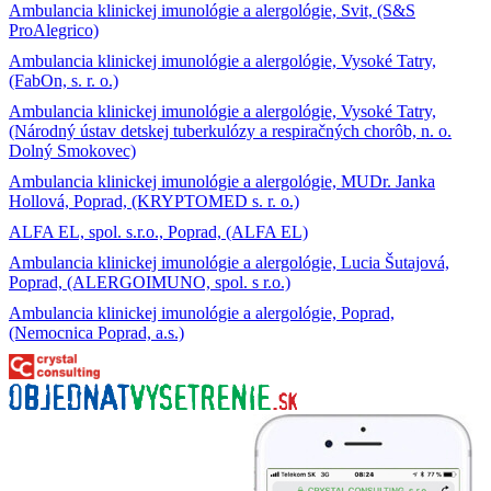
Ambulancia klinickej imunológie a alergológie, Svit, (S&S
ProAlegrico)
Ambulancia klinickej imunológie a alergológie, Vysoké Tatry,
(FabOn, s. r. o.)
Ambulancia klinickej imunológie a alergológie, Vysoké Tatry,
(Národný ústav detskej tuberkulózy a respiračných chorôb, n. o.
Dolný Smokovec)
Ambulancia klinickej imunológie a alergológie, MUDr. Janka
Hollová, Poprad, (KRYPTOMED s. r. o.)
ALFA EL, spol. s.r.o., Poprad, (ALFA EL)
Ambulancia klinickej imunológie a alergológie, Lucia Šutajová,
Poprad, (ALERGOIMUNO, spol. s r.o.)
Ambulancia klinickej imunológie a alergológie, Poprad,
(Nemocnica Poprad, a.s.)