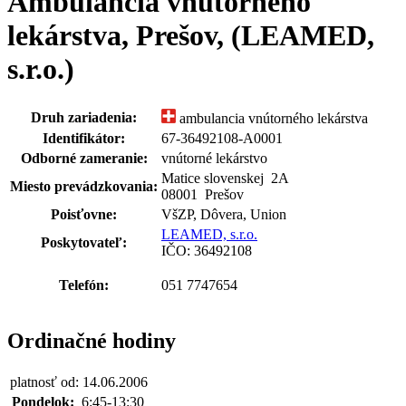
Ambulancia vnútorného
lekárstva, Prešov, (LEAMED,
s.r.o.)
Druh zariadenia:
ambulancia vnútorného lekárstva
Identifikátor:
67-36492108-A0001
Odborné zameranie:
vnútorné lekárstvo
Matice slovenskej
2A
Miesto prevádzkovania:
08001 Prešov
Poisťovne:
VšZP, Dôvera, Union
LEAMED, s.r.o.
Poskytovateľ:
IČO: 36492108
Telefón:
051 7747654
Ordinačné hodiny
platnosť od: 14.06.2006
Pondelok:
6:45-13:30