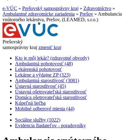
e-VÚC
»
Prešovský samosprávny kraj
»
Zdravotníctvo
»
Ambulantné zdravotnícke zariadenia
»
Prešov
»
Ambulancia
vnútorného lekárstva, Prešov, (LEAMED, s.r.o.)
Prešovský
samosprávny kraj
zmeniť kraj
Kto je môj lekár? (zdravotné obvody)
Ambulantná pohotovosť (48)
Lekárenská pohotovosť
Lekárne a výdajne ZP (323)
Ambulantná starostlivosť (3081)
Ústavná starostlivosť (45)
Ústavná ošetrovateľská starostlivosť
Domáca ošetrovateľská starostlivosť
Kúpeľná liečba
Mobilné odberové miesta (44)
Sociálne služby (1022)
Evidencia žiadateľov - poradovníky