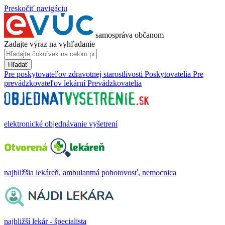
Preskočiť navigáciu
samospráva občanom
Zadajte výraz na vyhľadanie
Hľadať
Pre poskytovateľov zdravotnej starostlivosti
Poskytovatelia
Pre
prevádzkovateľov lekární
Prevádzkovatelia
elektronické objednávanie vyšetrení
najbližšia lekáreň, ambulantná pohotovosť, nemocnica
najbližší lekár - špecialista