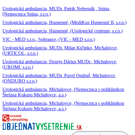
Urologická ambulancia, MUDr. Patrik Nebesník , Snina,
(Nemocnica Snina, s.r.o.)
Urologická ambulancia, Humenné, (MediKus Humenné II, s.r.o.)
Urologická ambulancia, Humenné, (Urologické centrum, s.r.o.)
VIC - MED s.r.o., Sobrance, (VIC - MED s.r.o.)
Urologická ambulancia, MUDr. Milan Kičinko, Michalovce,
(URTICOL, s.r.o.)
Urologická ambulancia, Dzurjo Dárius MUDr., Michalovce,
(UROMI, s.r.o.)
Urologická ambulancia, MUDr. Pavel Ondruš, Michalovce,
(ONDURO s.r.o.)
Urologická ambulancia, Michalovce, (Nemocnica s poliklinikou
Štefana Kukuru Michalovce, a.s.)
Urologická ambulancia, Michalovce, (Nemocnica s poliklinikou
Štefana Kukuru Michalovce, a.s.)