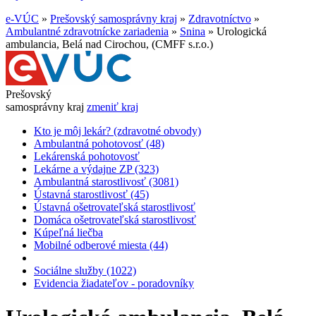
e-VÚC
»
Prešovský samosprávny kraj
»
Zdravotníctvo
»
Ambulantné zdravotnícke zariadenia
»
Snina
»
Urologická
ambulancia, Belá nad Cirochou, (CMFF s.r.o.)
Prešovský
samosprávny kraj
zmeniť kraj
Kto je môj lekár? (zdravotné obvody)
Ambulantná pohotovosť (48)
Lekárenská pohotovosť
Lekárne a výdajne ZP (323)
Ambulantná starostlivosť (3081)
Ústavná starostlivosť (45)
Ústavná ošetrovateľská starostlivosť
Domáca ošetrovateľská starostlivosť
Kúpeľná liečba
Mobilné odberové miesta (44)
Sociálne služby (1022)
Evidencia žiadateľov - poradovníky