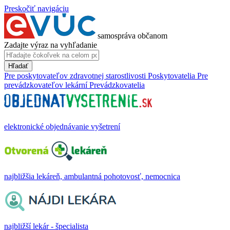
Preskočiť navigáciu
samospráva občanom
Zadajte výraz na vyhľadanie
Hľadať
Pre poskytovateľov zdravotnej starostlivosti
Poskytovatelia
Pre
prevádzkovateľov lekární
Prevádzkovatelia
elektronické objednávanie vyšetrení
najbližšia lekáreň, ambulantná pohotovosť, nemocnica
najbližší lekár - špecialista