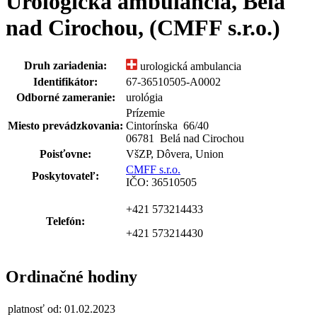
Urologická ambulancia, Belá
nad Cirochou, (CMFF s.r.o.)
Druh zariadenia:
urologická ambulancia
Identifikátor:
67-36510505-A0002
Odborné zameranie:
urológia
Prízemie
Miesto prevádzkovania:
Cintorínska 66
/
40
06781 Belá nad Cirochou
Poisťovne:
VšZP, Dôvera, Union
CMFF s.r.o.
Poskytovateľ:
IČO: 36510505
+421 573214433
Telefón:
+421 573214430
Ordinačné hodiny
platnosť od: 01.02.2023