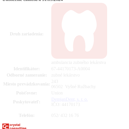
Druh zariadenia:
ambulancia zubného lekárstva
Identifikátor:
67-44170173-A0004
Odborné zameranie:
zubné lekárstvo
243
Miesto prevádzkovania:
06502 Vyšné Ružbachy
Poisťovne:
Union
DemjanDent, s. r. o.
Poskytovateľ:
IČO: 44170173
Telefón:
052/ 432 16 76