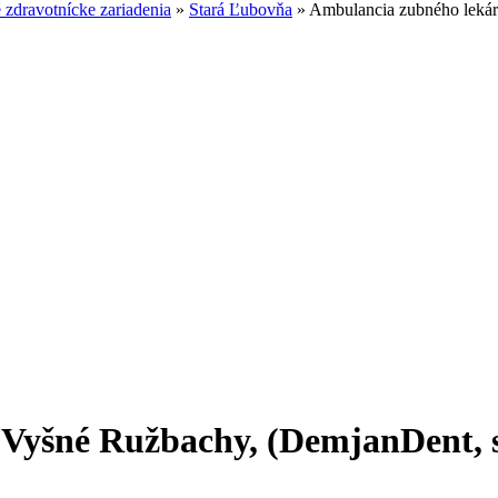
zdravotnícke zariadenia
»
Stará Ľubovňa
»
Ambulancia zubného lekárs
Vyšné Ružbachy, (DemjanDent, s. 