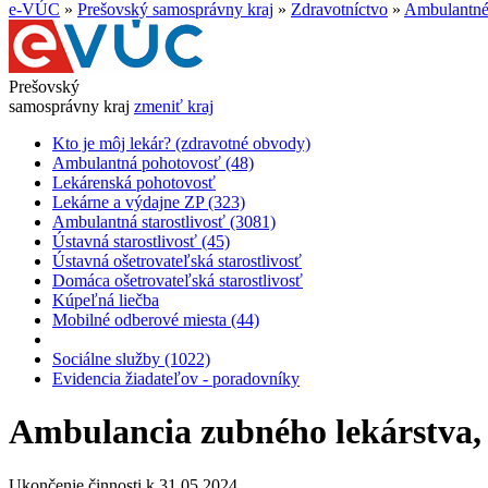
e-VÚC
»
Prešovský samosprávny kraj
»
Zdravotníctvo
»
Ambulantné 
Prešovský
samosprávny kraj
zmeniť kraj
Kto je môj lekár? (zdravotné obvody)
Ambulantná pohotovosť (48)
Lekárenská pohotovosť
Lekárne a výdajne ZP (323)
Ambulantná starostlivosť (3081)
Ústavná starostlivosť (45)
Ústavná ošetrovateľská starostlivosť
Domáca ošetrovateľská starostlivosť
Kúpeľná liečba
Mobilné odberové miesta (44)
Sociálne služby (1022)
Evidencia žiadateľov - poradovníky
Ambulancia zubného lekárstva, 
Ukončenie činnosti k 31.05.2024