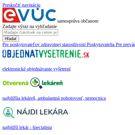
Preskočiť navigáciu
samospráva občanom
Zadajte výraz na vyhľadanie
Hľadať
Pre poskytovateľov zdravotnej starostlivosti
Poskytovatelia
Pre prevá
elektronické objednávanie vyšetrení
najbližšia lekáreň, ambulantná pohotovosť, nemocnica
najbližší lekár - špecialista