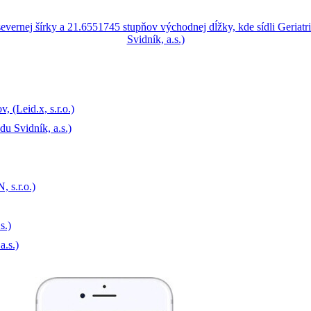
 (Leid.x, s.r.o.)
u Svidník, a.s.)
 s.r.o.)
s.)
a.s.)