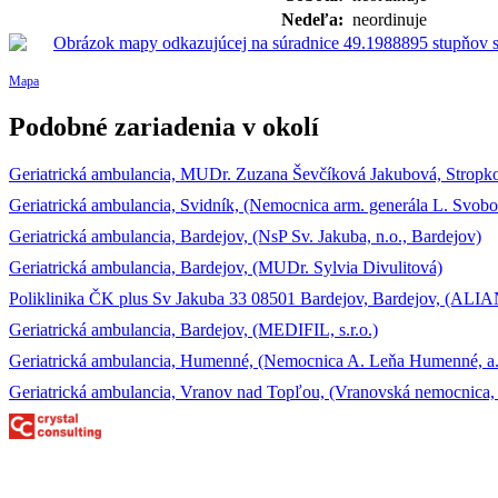
Nedeľa:
neordinuje
Mapa
Podobné zariadenia v okolí
Geriatrická ambulancia, MUDr. Zuzana Ševčíková Jakubová, Stropkov,
Geriatrická ambulancia, Svidník, (Nemocnica arm. generála L. Svobod
Geriatrická ambulancia, Bardejov, (NsP Sv. Jakuba, n.o., Bardejov)
Geriatrická ambulancia, Bardejov, (MUDr. Sylvia Divulitová)
Poliklinika ČK plus Sv Jakuba 33 08501 Bardejov, Bardejov, (ALIAN,
Geriatrická ambulancia, Bardejov, (MEDIFIL, s.r.o.)
Geriatrická ambulancia, Humenné, (Nemocnica A. Leňa Humenné, a.
Geriatrická ambulancia, Vranov nad Topľou, (Vranovská nemocnica, 