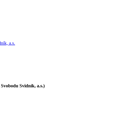
ík, a.s.
Svobodu Svidník, a.s.)