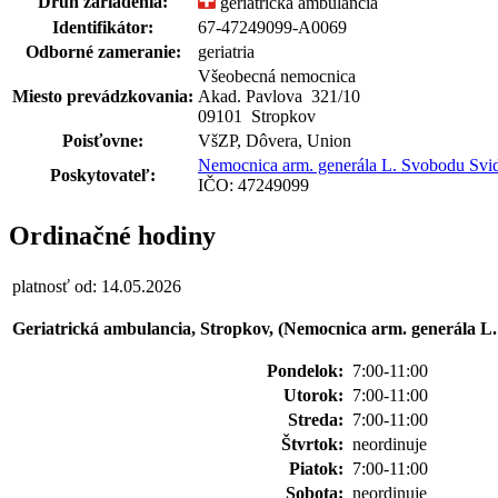
Druh zariadenia:
geriatrická ambulancia
Identifikátor:
67-47249099-A0069
Odborné zameranie:
geriatria
Všeobecná nemocnica
Miesto prevádzkovania:
Akad. Pavlova 321
/
10
09101 Stropkov
Poisťovne:
VšZP, Dôvera, Union
Nemocnica arm. generála L. Svobodu Svidn
Poskytovateľ:
IČO: 47249099
Ordinačné hodiny
platnosť od: 14.05.2026
Geriatrická ambulancia, Stropkov, (Nemocnica arm. generála L. 
Pondelok:
7:00-11:00
Utorok:
7:00-11:00
Streda:
7:00-11:00
Štvrtok:
neordinuje
Piatok:
7:00-11:00
Sobota:
neordinuje