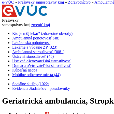
e-VÚC
»
Prešovský samosprávny kraj
»
Zdravotníctvo
»
Ambulantné 
Prešovský
samosprávny kraj
zmeniť kraj
Kto je môj lekár? (zdravotné obvody)
Ambulantná pohotovosť (48)
Lekárenská pohotovosť
Lekárne a výdajne ZP (323)
Ambulantná starostlivosť (3081)
Ústavná starostlivosť (45)
Ústavná ošetrovateľská starostlivosť
Domáca ošetrovateľská starostlivosť
Kúpeľná liečba
Mobilné odberové miesta (44)
Sociálne služby (1022)
Evidencia žiadateľov - poradovníky
Geriatrická ambulancia, Stropk