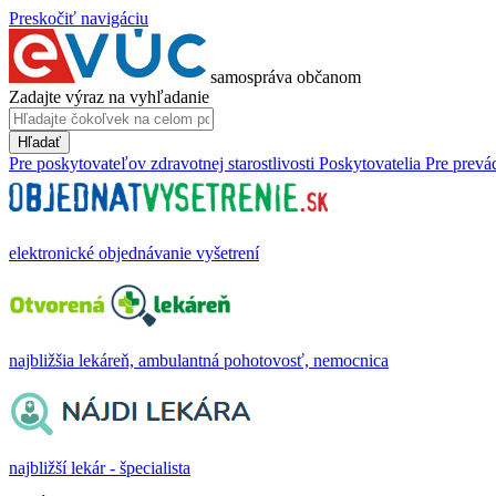
Preskočiť navigáciu
samospráva občanom
Zadajte výraz na vyhľadanie
Hľadať
Pre poskytovateľov zdravotnej starostlivosti
Poskytovatelia
Pre prevá
elektronické objednávanie vyšetrení
najbližšia lekáreň, ambulantná pohotovosť, nemocnica
najbližší lekár - špecialista