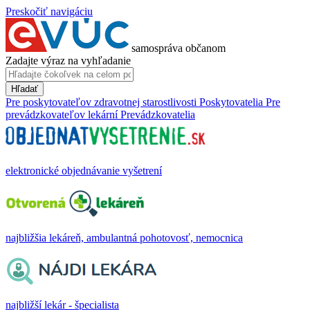
Preskočiť navigáciu
samospráva občanom
Zadajte výraz na vyhľadanie
Hľadať
Pre poskytovateľov zdravotnej starostlivosti
Poskytovatelia
Pre
prevádzkovateľov lekární
Prevádzkovatelia
elektronické objednávanie vyšetrení
najbližšia lekáreň, ambulantná pohotovosť, nemocnica
najbližší lekár - špecialista