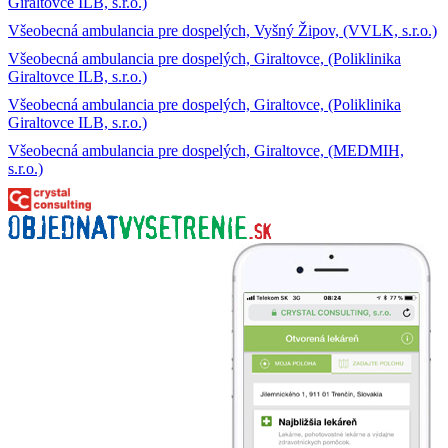
Giraltovce ILB, s.r.o.)
Všeobecná ambulancia pre dospelých, Vyšný Žipov, (VVLK, s.r.o.)
Všeobecná ambulancia pre dospelých, Giraltovce, (Poliklinika
Giraltovce ILB, s.r.o.)
Všeobecná ambulancia pre dospelých, Giraltovce, (Poliklinika
Giraltovce ILB, s.r.o.)
Všeobecná ambulancia pre dospelých, Giraltovce, (MEDMIH,
s.r.o.)