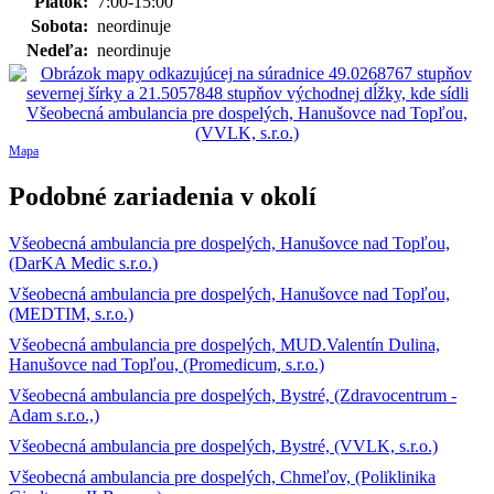
Piatok:
7:00-15:00
Sobota:
neordinuje
Nedeľa:
neordinuje
Mapa
Podobné zariadenia v okolí
Všeobecná ambulancia pre dospelých, Hanušovce nad Topľou,
(DarKA Medic s.r.o.)
Všeobecná ambulancia pre dospelých, Hanušovce nad Topľou,
(MEDTIM, s.r.o.)
Všeobecná ambulancia pre dospelých, MUD.Valentín Dulina,
Hanušovce nad Topľou, (Promedicum, s.r.o.)
Všeobecná ambulancia pre dospelých, Bystré, (Zdravocentrum -
Adam s.r.o.,)
Všeobecná ambulancia pre dospelých, Bystré, (VVLK, s.r.o.)
Všeobecná ambulancia pre dospelých, Chmeľov, (Poliklinika