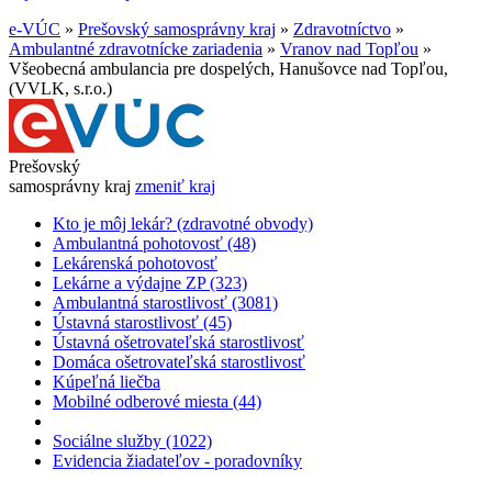
e-VÚC
»
Prešovský samosprávny kraj
»
Zdravotníctvo
»
Ambulantné zdravotnícke zariadenia
»
Vranov nad Topľou
»
Všeobecná ambulancia pre dospelých, Hanušovce nad Topľou,
(VVLK, s.r.o.)
Prešovský
samosprávny kraj
zmeniť kraj
Kto je môj lekár? (zdravotné obvody)
Ambulantná pohotovosť (48)
Lekárenská pohotovosť
Lekárne a výdajne ZP (323)
Ambulantná starostlivosť (3081)
Ústavná starostlivosť (45)
Ústavná ošetrovateľská starostlivosť
Domáca ošetrovateľská starostlivosť
Kúpeľná liečba
Mobilné odberové miesta (44)
Sociálne služby (1022)
Evidencia žiadateľov - poradovníky