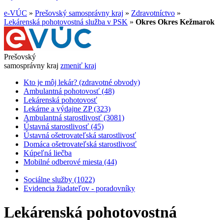
e-VÚC
»
Prešovský samosprávny kraj
»
Zdravotníctvo
»
Lekárenská pohotovostná služba v PSK
»
Okres Okres Kežmarok
Prešovský
samosprávny kraj
zmeniť kraj
Kto je môj lekár? (zdravotné obvody)
Ambulantná pohotovosť (48)
Lekárenská pohotovosť
Lekárne a výdajne ZP (323)
Ambulantná starostlivosť (3081)
Ústavná starostlivosť (45)
Ústavná ošetrovateľská starostlivosť
Domáca ošetrovateľská starostlivosť
Kúpeľná liečba
Mobilné odberové miesta (44)
Sociálne služby (1022)
Evidencia žiadateľov - poradovníky
Lekárenská pohotovostná