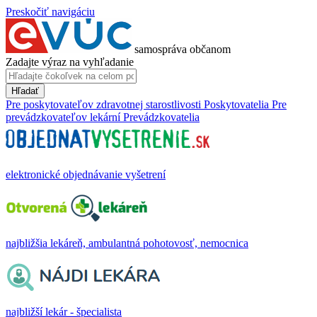
Preskočiť navigáciu
samospráva občanom
Zadajte výraz na vyhľadanie
Hľadať
Pre poskytovateľov zdravotnej starostlivosti
Poskytovatelia
Pre
prevádzkovateľov lekární
Prevádzkovatelia
elektronické objednávanie vyšetrení
najbližšia lekáreň, ambulantná pohotovosť, nemocnica
najbližší lekár - špecialista