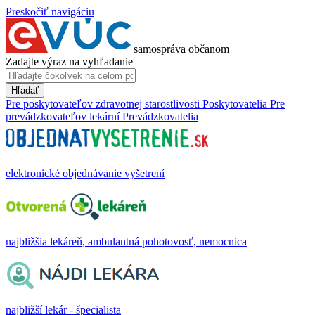
Preskočiť navigáciu
samospráva občanom
Zadajte výraz na vyhľadanie
Hľadať
Pre poskytovateľov zdravotnej starostlivosti
Poskytovatelia
Pre
prevádzkovateľov lekární
Prevádzkovatelia
elektronické objednávanie vyšetrení
najbližšia lekáreň, ambulantná pohotovosť, nemocnica
najbližší lekár - špecialista