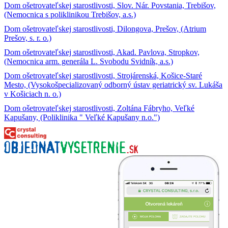
Dom ošetrovateľskej starostlivosti, Slov. Nár. Povstania, Trebišov,
(Nemocnica s poliklinikou Trebišov, a.s.)
Dom ošetrovateľskej starostlivosti, Dilongova, Prešov, (Atrium
Prešov, s. r. o.)
Dom ošetrovateľskej starostlivosti, Akad. Pavlova, Stropkov,
(Nemocnica arm. generála L. Svobodu Svidník, a.s.)
Dom ošetrovateľskej starostlivosti, Strojárenská, Košice-Staré
Mesto, (Vysokošpecializovaný odborný ústav geriatrický sv. Lukáša
v Košiciach n. o.)
Dom ošetrovateľskej starostlivosti, Zoltána Fábryho, Veľké
Kapušany, (Poliklinika " Veľké Kapušany n.o.")