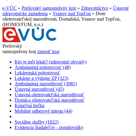
e-VÚC
»
Prešovský samosprávny kraj
»
Zdravotníctvo
»
Ústavné
zdravotnícke zariadenia
»
Vranov nad Topľou
»
Dom
ošetrovateľskej starostlivosti, Domašská, Vranov nad Topľou,
(HONESTUM, n.o.)
Prešovský
samosprávny kraj
zmeniť kraj
Kto je môj lekár? (zdravotné obvody)
Ambulantná pohotovosť (48)
Lekárenská pohotovosť
Lekárne a výdajne ZP (323)
Ambulantná starostlivosť (3081)
Ústavná starostlivosť (45)
Ústavná ošetrovateľská starostlivosť
Domáca ošetrovateľská starostlivosť
Kúpeľná liečba
Mobilné odberové miesta (44)
Sociálne služby (1022)
Evidencia žiadateľov - poradovníky