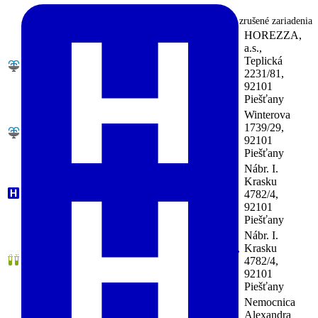
Zobraziť aj zrušené zariadenia
HOREZZA,
a.s.,
Kúpeľná liečebňa, Teplická, Piešťany,
Teplická
(HOREZZA, a.s.)
2231/81,
53-36280127-A0001
92101
Piešťany
Prírodné liečebné kúpele, Winterova, Piešťany,
Winterova
(SLOVENSKÉ LIEČEBNÉ KÚPELE
1739/29,
PIEŠŤANY, a.s.)
(Fyziatria, balneológia a
92101
liečebná rehabilitácia)
Piešťany
53-34144790-A0001
Nábr. I.
Špecializovaná nemocnica, Nábr. I. Krasku,
Krasku
Piešťany, (Národný ústav reumatických chorôb)
4782/4,
(Reumatológia)
92101
51-00165271-A0001
Piešťany
Nábr. I.
Zariadenie biomedicínskeho výskumu, Piešťany,
Krasku
(Národný ústav reumatických chorôb)
4782/4,
(Reumatológia)
92101
51-00165271-A0002
Piešťany
Všeobecná nemocnica, Rekreačná, Piešťany,
Nemocnica
(Nemocnica Alexandra Wintera n.o.)
(Vnútorné
Alexandra