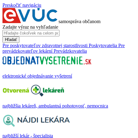
Preskočiť navigáciu
samospráva občanom
Zadajte výraz na vyhľadanie
Hľadať
Pre poskytovateľov zdravotnej starostlivosti
Poskytovatelia
Pre
prevádzkovateľov lekární
Prevádzkovatelia
elektronické objednávanie vyšetrení
najbližšia lekáreň, ambulantná pohotovosť, nemocnica
najbližší lekár - špecialista