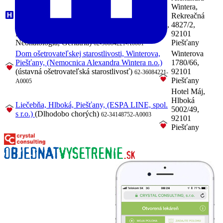
lekárstvo, JIS interná, Neurológia, Pediatria,
Wintera,
Gynekológia a pôrodníctvo, Chirurgia,
Rekreačná
Ortopédia, Anestéziológia a intenzívna medicína,
4827/2,
Fyziatria, balneológia a liečebná rehabilitácia,
92101
Neonatológia, Geriatria)
Piešťany
62-36084221-A0001
Dom ošetrovateľskej starostlivosti, Winterova,
Winterova
Piešťany, (Nemocnica Alexandra Wintera n.o.)
1780/66,
(ústavná ošetrovateľská starostlivosť)
92101
62-36084221-
Piešťany
A0005
Hotel Máj,
Hlboká
Liečebňa, Hlboká, Piešťany, (ESPA LINE, spol.
5002/49,
s r.o.)
(Dlhodobo chorých)
62-34148752-A0003
92101
Piešťany