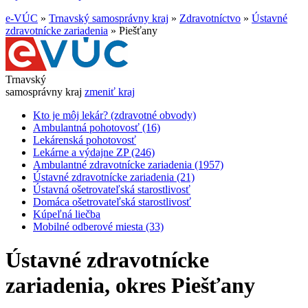
e-VÚC
»
Trnavský samosprávny kraj
»
Zdravotníctvo
»
Ústavné
zdravotnícke zariadenia
»
Piešťany
Trnavský
samosprávny kraj
zmeniť kraj
Kto je môj lekár? (zdravotné obvody)
Ambulantná pohotovosť (16)
Lekárenská pohotovosť
Lekárne a výdajne ZP (246)
Ambulantné zdravotnícke zariadenia (1957)
Ústavné zdravotnícke zariadenia (21)
Ústavná ošetrovateľská starostlivosť
Domáca ošetrovateľská starostlivosť
Kúpeľná liečba
Mobilné odberové miesta (33)
Ústavné zdravotnícke
zariadenia,
okres Piešťany