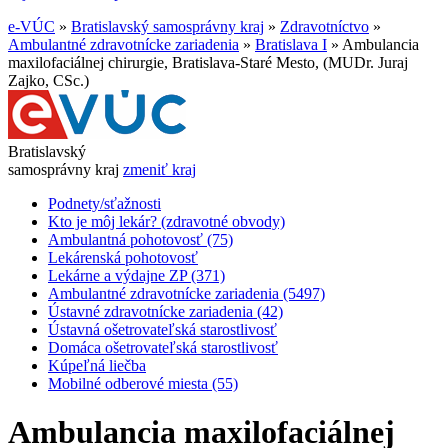
e-VÚC
»
Bratislavský samosprávny kraj
»
Zdravotníctvo
»
Ambulantné zdravotnícke zariadenia
»
Bratislava I
»
Ambulancia
maxilofaciálnej chirurgie, Bratislava-Staré Mesto, (MUDr. Juraj
Zajko, CSc.)
Bratislavský
samosprávny kraj
zmeniť kraj
Podnety/sťažnosti
Kto je môj lekár? (zdravotné obvody)
Ambulantná pohotovosť (75)
Lekárenská pohotovosť
Lekárne a výdajne ZP (371)
Ambulantné zdravotnícke zariadenia (5497)
Ústavné zdravotnícke zariadenia (42)
Ústavná ošetrovateľská starostlivosť
Domáca ošetrovateľská starostlivosť
Kúpeľná liečba
Mobilné odberové miesta (55)
Ambulancia maxilofaciálnej