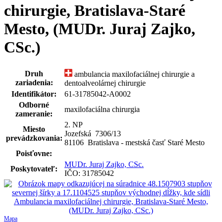
chirurgie, Bratislava-Staré
Mesto, (MUDr. Juraj Zajko,
CSc.)
Druh
ambulancia maxilofaciálnej chirurgie a
zariadenia:
dentoalveolárnej chirurgie
Identifikátor:
61-31785042-A0002
Odborné
maxilofaciálna chirurgia
zameranie:
2. NP
Miesto
Jozefská 7306
/
13
prevádzkovania:
81106 Bratislava - mestská časť Staré Mesto
Poisťovne:
MUDr. Juraj Zajko, CSc.
Poskytovateľ:
IČO: 31785042
Mapa