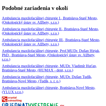
Podobné zariadenia v okolí
Ambulancia maxilofaciálnej chirurgie I., Bratislava-Staré Mesto,
(Onkologický ústav sv. Alžbety, s.r.o.)
Ambulancia maxilofaciálnej chirurgie II., Bratislava-Staré Mesto,
(Onkologický ústav sv. Alžbety, s.r.o.)
Ambulancia maxilofaciálnej chirurgie III., Bratislava-Staré Mesto,
(Onkologický ústav sv. Alžbety, s.r.o.)
Ambulancia maxilofaciálnej chirurgie, Prof.MUDr. Dušan Hirjak,
PhD., Bratislava-Staré Mesto, (Onkologický ústav sv. Alžbety,
s.r.o.)
Ambulancia maxilofaciálnej chirurgie, MUDr. Vladimír Huťan,
Bratislava-Staré Mesto, (HUMAX - dent, s.r.o.)
Ambulancia maxilofaciálnej chirurgie, MUDr. Dušan Tudík,
Bratislava-Nové Mesto, (Tudík, s. r. o.)
Ambulancia maxilofaciálnej chirurgie, Bratislava-Nové Mesto,
(YLUX s.r.o.)