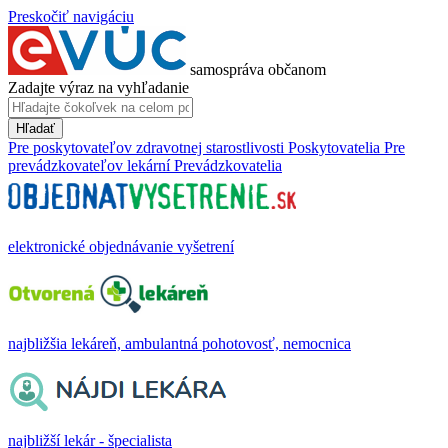
Preskočiť navigáciu
samospráva občanom
Zadajte výraz na vyhľadanie
Hľadať
Pre poskytovateľov zdravotnej starostlivosti
Poskytovatelia
Pre
prevádzkovateľov lekární
Prevádzkovatelia
elektronické objednávanie vyšetrení
najbližšia lekáreň, ambulantná pohotovosť, nemocnica
najbližší lekár - špecialista