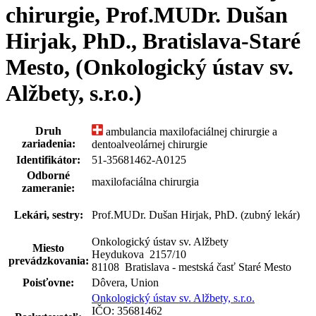
chirurgie, Prof.MUDr. Dušan
Hirjak, PhD., Bratislava-Staré
Mesto, (Onkologický ústav sv.
Alžbety, s.r.o.)
Druh
ambulancia maxilofaciálnej chirurgie a
zariadenia:
dentoalveolárnej chirurgie
Identifikátor:
51-35681462-A0125
Odborné
maxilofaciálna chirurgia
zameranie:
Lekári, sestry:
Prof.MUDr. Dušan Hirjak, PhD. (zubný lekár)
Onkologický ústav sv. Alžbety
Miesto
Heydukova 2157
/
10
prevádzkovania:
81108 Bratislava - mestská časť Staré Mesto
Poisťovne:
Dôvera, Union
Onkologický ústav sv. Alžbety, s.r.o.
IČO: 35681462