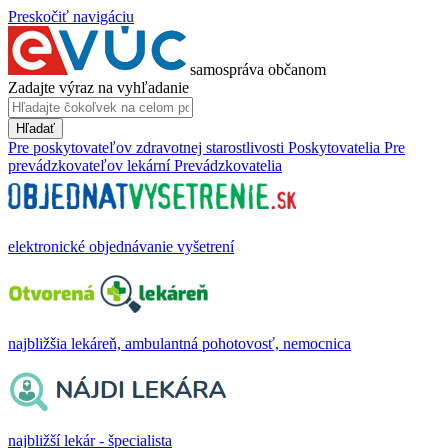
Preskočiť navigáciu
samospráva občanom
Zadajte výraz na vyhľadanie
Hľadať
Pre poskytovateľov zdravotnej starostlivosti
Poskytovatelia
Pre
prevádzkovateľov lekární
Prevádzkovatelia
elektronické objednávanie vyšetrení
najbližšia lekáreň, ambulantná pohotovosť, nemocnica
najbližší lekár - špecialista