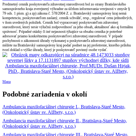
Predmetný cenník poskytovateľa zdravotnej starostlivosti bol zo strany Bratislavského
samosprávneho kraja zverejnený výhradne za účelom informovania verejnosti v zmysle §
79 ods. 1 písm. g) a zp) zákona č. 578/2004 Z. z. Bratislavský samosprávny kraj nemá
kompetenciu, poskytovateľom zaslaný, cenník schváliť, resp., regulovať cenu jednotlivých,
v ňom uvedených položiek. Cenník bol vypracovaný poskytovateľom zdravotnej
starostlivosti, ktorý nesie výlučnú zodpovednosť za jeho obsah, aktuálnosť ako aj formálnu
správnosť. Prípadné otázky či iné nejasnosti týkajúce sa obsahu cenníka je potrebné
adresovať priamo konkrétnemu poskytovateľovi zdravotnej starostlivosti. V prípade
pochybnosti o zákonnosti úhrady vykonanej u poskytovateľa zdravotnej starostlivosti,
môžete na Bratislavský samosprávny kraj podať podnet na jej prešetrenie, ktorého prílohu
tvorí doklad o výške úhrady, ktorý je poskytovateľ povinný osobe vydať.
Mapa
Podobné zariadenia v okolí
Ambulancia maxilofaciálnej chirurgie I., Bratislava-Staré Mesto,
(Onkologický ústav sv. Alžbety, s.r.o.)
Ambulancia maxilofaciálnej chirurgie II., Bratislava-Staré Mesto,
(Onkologický ústav sv. Alžbety, s.r.o.)
Ambulancia maxilofaciálnej chirurgie III., Bratislava-Staré Mesto,