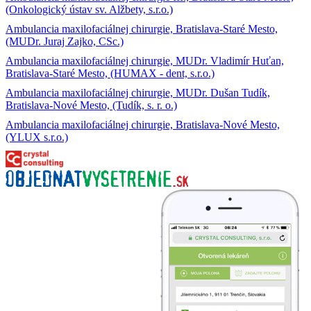
(Onkologický ústav sv. Alžbety, s.r.o.)
Ambulancia maxilofaciálnej chirurgie, Bratislava-Staré Mesto,
(MUDr. Juraj Zajko, CSc.)
Ambulancia maxilofaciálnej chirurgie, MUDr. Vladimír Huťan,
Bratislava-Staré Mesto, (HUMAX - dent, s.r.o.)
Ambulancia maxilofaciálnej chirurgie, MUDr. Dušan Tudík,
Bratislava-Nové Mesto, (Tudík, s. r. o.)
Ambulancia maxilofaciálnej chirurgie, Bratislava-Nové Mesto,
(YLUX s.r.o.)