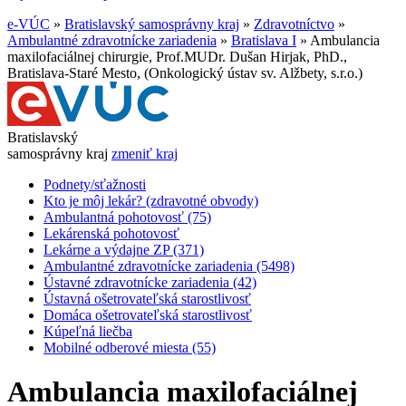
e-VÚC
»
Bratislavský samosprávny kraj
»
Zdravotníctvo
»
Ambulantné zdravotnícke zariadenia
»
Bratislava I
»
Ambulancia
maxilofaciálnej chirurgie, Prof.MUDr. Dušan Hirjak, PhD.,
Bratislava-Staré Mesto, (Onkologický ústav sv. Alžbety, s.r.o.)
Bratislavský
samosprávny kraj
zmeniť kraj
Podnety/sťažnosti
Kto je môj lekár? (zdravotné obvody)
Ambulantná pohotovosť (75)
Lekárenská pohotovosť
Lekárne a výdajne ZP (371)
Ambulantné zdravotnícke zariadenia (5498)
Ústavné zdravotnícke zariadenia (42)
Ústavná ošetrovateľská starostlivosť
Domáca ošetrovateľská starostlivosť
Kúpeľná liečba
Mobilné odberové miesta (55)
Ambulancia maxilofaciálnej