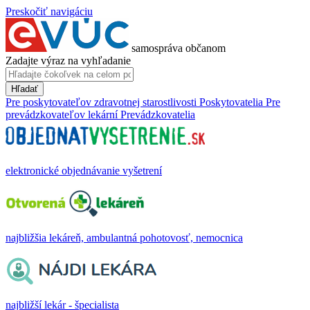
Preskočiť navigáciu
samospráva občanom
Zadajte výraz na vyhľadanie
Hľadať
Pre poskytovateľov zdravotnej starostlivosti
Poskytovatelia
Pre
prevádzkovateľov lekární
Prevádzkovatelia
elektronické objednávanie vyšetrení
najbližšia lekáreň, ambulantná pohotovosť, nemocnica
najbližší lekár - špecialista