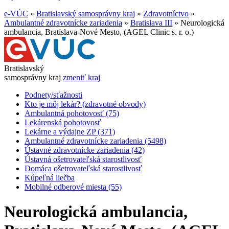
e-VÚC
»
Bratislavský samosprávny kraj
»
Zdravotníctvo
»
Ambulantné zdravotnícke zariadenia
»
Bratislava III
»
Neurologická
ambulancia, Bratislava-Nové Mesto, (AGEL Clinic s. r. o.)
Bratislavský
samosprávny kraj
zmeniť kraj
Podnety/sťažnosti
Kto je môj lekár? (zdravotné obvody)
Ambulantná pohotovosť (75)
Lekárenská pohotovosť
Lekárne a výdajne ZP (371)
Ambulantné zdravotnícke zariadenia (5498)
Ústavné zdravotnícke zariadenia (42)
Ústavná ošetrovateľská starostlivosť
Domáca ošetrovateľská starostlivosť
Kúpeľná liečba
Mobilné odberové miesta (55)
Neurologická ambulancia,