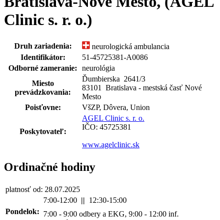
Bratislava-Nové Mesto, (AGEL
Clinic s. r. o.)
Druh zariadenia:
neurologická ambulancia
Identifikátor:
51-45725381-A0086
Odborné zameranie:
neurológia
Ďumbierska 2641
/
3
Miesto
83101 Bratislava - mestská časť Nové
prevádzkovania:
Mesto
Poisťovne:
VšZP, Dôvera, Union
AGEL Clinic s. r. o.
IČO: 45725381
Poskytovateľ:
www.agelclinic.sk
Ordinačné hodiny
platnosť od: 28.07.2025
7:00-12:00
||
12:30-15:00
Pondelok:
7:00 - 9:00 odbery a EKG, 9:00 - 12:00 inf.