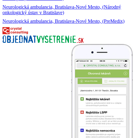
Neurologická ambulancia, Bratislava-Nové Mesto, (Národný
onkologický ústav v Bratislave)
Neurologická ambulancia, Bratislava-Nové Mesto, (PreMedix)