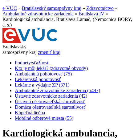
e-VÚC
»
Bratislavský samosprávny kraj
»
Zdravotníctvo
»
Ambulantné zdravotnícke zariadenia
»
Bratislava IV
»
Kardiologická ambulancia, Bratislava-Lamač, (Nemocnica BORY,
a. s.)
Bratislavský
samosprávny kraj
zmeniť kraj
Podnety/sťažnosti
Kto je môj lekár? (zdravotné obvody)
Ambulantná pohotovosť (75)
Lekárenská pohotovosť
Lekárne a výdajne ZP (371)
Ambulantné zdravotnícke zariadenia (5497)
Ústavné zdravotnícke zariadenia (42)
Ústavná ošetrovateľská starostlivosť
Domáca ošetrovateľská starostlivosť
Kúpeľná liečba
Mobilné odberové miesta (55)
Kardiologická ambulancia,