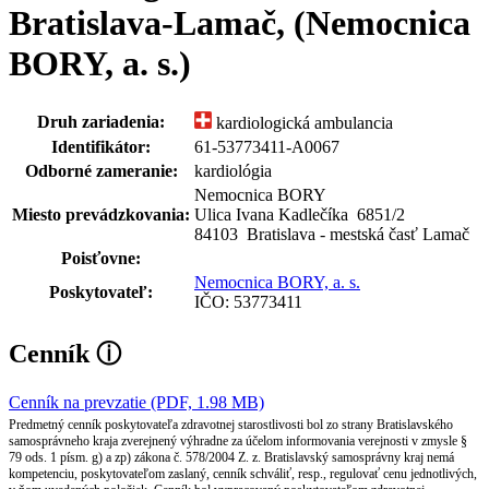
Bratislava-Lamač, (Nemocnica
BORY, a. s.)
Druh zariadenia:
kardiologická ambulancia
Identifikátor:
61-53773411-A0067
Odborné zameranie:
kardiológia
Nemocnica BORY
Miesto prevádzkovania:
Ulica Ivana Kadlečíka 6851
/
2
84103 Bratislava - mestská časť Lamač
Poisťovne:
Nemocnica BORY, a. s.
Poskytovateľ:
IČO: 53773411
Cenník
ⓘ
Cenník na prevzatie (PDF, 1.98 MB)
Predmetný cenník poskytovateľa zdravotnej starostlivosti bol zo strany Bratislavského
samosprávneho kraja zverejnený výhradne za účelom informovania verejnosti v zmysle §
79 ods. 1 písm. g) a zp) zákona č. 578/2004 Z. z. Bratislavský samosprávny kraj nemá
kompetenciu, poskytovateľom zaslaný, cenník schváliť, resp., regulovať cenu jednotlivých,