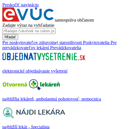
Preskočiť navigáciu
samospráva občanom
Zadajte výraz na vyhľadanie
Hľadať
Pre poskytovateľov zdravotnej starostlivosti
Poskytovatelia
Pre
prevádzkovateľov lekární
Prevádzkovatelia
elektronické objednávanie vyšetrení
najbližšia lekáreň, ambulantná pohotovosť, nemocnica
najbližší lekár - špecialista