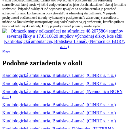
v ňom uvedených položiek. Cenník bol vypracovaný poskytovateľom zdravotnej
starostlivosti, ktorý nesie výlučnú zodpovednosť za jeho obsah, aktuálnosť ako aj formálnu
správnosť. Prípadné otázky či iné nejasnosti týkajúce sa obsahu cenníka je potrebné
adresovať priamo konkrétnemu poskytovateľovi zdravotnej starostlivosti. V prípade
pochybnosti o zákonnosti úhrady vykonanej u poskytovateľa zdravotnej starostlivosti,
môžete na Bratislavský samosprávny kraj podať podnet na jej prešetrenie, ktorého prílohu
tvorí doklad o výške úhrady, ktorý je poskytovateľ povinný osobe vydať.
Mapa
Podobné zariadenia v okolí
Kardiologická ambulancia, Bratislava-Lamač, (CINRE s. r. o.)
Kardiologická ambulancia, Bratislava-Lamač, (CINRE s. r. o.)
Kardiologická ambulancia, Bratislava-Lamač, (Nemocnica BORY,
a. s.)
Kardiologická ambulancia, Bratislava-Lamač, (CINRE s. r. o.)
Kardiologická ambulancia, Bratislava-Lamač, (CINRE s. r. o.)
Kardiologická ambulancia, Bratislava-Lamač, (CINRE s. r. o.)
Kardiologická ambulancia, Bratislava-Dúbravka, (INTERNA -