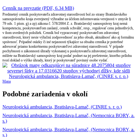
Cenník na prevzatie (PDF, 6.34 MB)
Predmetný cenník poskytovateľa zdravotnej starostlivosti bol zo strany Bratislavského
samosprávneho kraja zverejnený výhradne za účelom informovania verejnosti v zmysle §
79 ods. 1 písm. g) a zp) zákona č. 578/2004 Z. z. Bratislavský samosprávny kraj nemá
kompetenciu, poskytovateľom zaslaný, cenník schváliť, resp., regulovať cenu jednotlivých,
v ňom uvedených položiek. Cenník bol vypracovaný poskytovateľom zdravotnej
starostlivosti, ktorý nesie výlučnú zodpovednosť za jeho obsah, aktuálnosť ako aj formálnu
správnosť. Prípadné otázky či iné nejasnosti týkajúce sa obsahu cenníka je potrebné
adresovať priamo konkrétnemu poskytovateľovi zdravotnej starostlivosti. V prípade
pochybnosti o zákonnosti úhrady vykonanej u poskytovateľa zdravotnej starostlivosti,
môžete na Bratislavský samosprávny kraj podať podnet na jej prešetrenie, ktorého prílohu
tvorí doklad o výške úhrady, ktorý je poskytovateľ povinný osobe vydať.
Mapa
Podobné zariadenia v okolí
Neurologická ambulancia, Bratislava-Lamač, (CINRE s. r. o.)
Neurologická ambulancia, Bratislava-Lamač, (Nemocnica BORY, a.
s.)
Neurologická ambulancia, Bratislava-Lamač, (Nemocnica BORY, a.
s.)