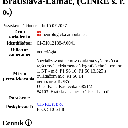
Bratislava-Lamač, (CINRE s. r.
o.)
Pozastavená činnosť do 15.07.2027
Druh
neurologická ambulancia
zariadenia:
Identifikátor:
61-51012138-A0041
Odborné
neurológia
zameranie:
špecializovaná neurovaskulárna vyšetrovňa a
vyšetrovňa elektroencefalografického laboratória
1. NP - m.č. P1.S6.16, P1.S6.13.325 s
Miesto
ovládačom m.č. P1.S6.14
prevádzkovania:
nemocnica BORY
Ulica Ivana Kadlečíka 6851
/
2
84103 Bratislava - mestská časť Lamač
Poisťovne:
CINRE s. r. o.
Poskytovateľ:
IČO: 51012138
Cenník
ⓘ