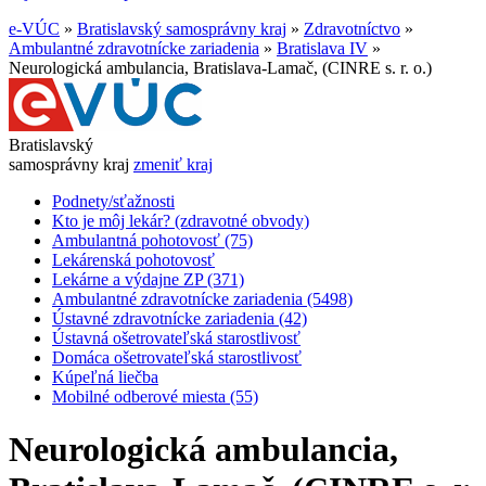
e-VÚC
»
Bratislavský samosprávny kraj
»
Zdravotníctvo
»
Ambulantné zdravotnícke zariadenia
»
Bratislava IV
»
Neurologická ambulancia, Bratislava-Lamač, (CINRE s. r. o.)
Bratislavský
samosprávny kraj
zmeniť kraj
Podnety/sťažnosti
Kto je môj lekár? (zdravotné obvody)
Ambulantná pohotovosť (75)
Lekárenská pohotovosť
Lekárne a výdajne ZP (371)
Ambulantné zdravotnícke zariadenia (5498)
Ústavné zdravotnícke zariadenia (42)
Ústavná ošetrovateľská starostlivosť
Domáca ošetrovateľská starostlivosť
Kúpeľná liečba
Mobilné odberové miesta (55)
Neurologická ambulancia,