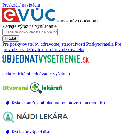
Preskočiť navigáciu
samospráva občanom
Zadajte výraz na vyhľadanie
Hľadať
Pre poskytovateľov zdravotnej starostlivosti
Poskytovatelia
Pre
prevádzkovateľov lekární
Prevádzkovatelia
elektronické objednávanie vyšetrení
najbližšia lekáreň, ambulantná pohotovosť, nemocnica
najbližší lekár - špecialista