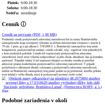
Piatok:
6:00-18:30
Sobota:
6:00-18:30
Nedeľa:
neordinuje
Cenník
ⓘ
Cenník na prevzatie (PDF, 1,98 MB)
Predmetný cenník poskytovateľa zdravotnej starostlivosti bol zo strany Bratislavského
samosprávneho kraja zverejnený výhradne za účelom informovania verejnosti v zmysle §
79 ods. 1 písm. g) a zp) zákona č. 578/2004 Z. z. Bratislavský samosprávny kraj nemá
kompetenciu, poskytovateľom zaslaný, cenník schváliť, resp., regulovať cenu jednotlivých,
v ňom uvedených položiek. Cenník bol vypracovaný poskytovateľom zdravotnej
starostlivosti, ktorý nesie výlučnú zodpovednosť za jeho obsah, aktuálnosť ako aj formálnu
správnosť. Prípadné otázky či iné nejasnosti týkajúce sa obsahu cenníka je potrebné
adresovať priamo konkrétnemu poskytovateľovi zdravotnej starostlivosti. V prípade
pochybnosti o zákonnosti úhrady vykonanej u poskytovateľa zdravotnej starostlivosti,
môžete na Bratislavský samosprávny kraj podať podnet na jej prešetrenie, ktorého prílohu
tvorí doklad o výške úhrady, ktorý je poskytovateľ povinný osobe vydať.
Mapa
Podobné zariadenia v okolí