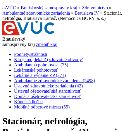
e-VÚC
»
Bratislavský samosprávny kraj
»
Zdravotníctvo
»
Ambulantné zdravotnícke zariadenia
»
Bratislava IV
»
Stacionár,
nefrológia, Bratislava-Lamač, (Nemocnica BORY, a. s.)
Bratislavský
samosprávny kraj
zmeniť kraj
Podnety/sťažnosti
Kto je môj lekár? (zdravotné obvody)
Ambulantná pohotovosť (75)
Lekárenská pohotovosť
Lekárne a výdajne ZP (371)
Ambulantné zdravotnícke zariadenia (5498)
Ústavné zdravotnícke zariadenia (42)
Ústavná ošetrovateľská starostlivosť
Domáca ošetrovateľská starostlivosť
Kúpeľná liečba
Mobilné odberové miesta (55)
Stacionár, nefrológia,