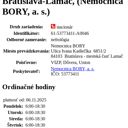
Bratislava-Lamač, (Nemocnica
BORY, a. s.)
Druh zariadenia:
stacionár
Identifikátor:
61-53773411-A0046
Odborné zameranie:
nefrológia
Nemocnica BORY
Miesto prevádzkovania:
Ulica Ivana Kadlečíka 6851
/
2
84103 Bratislava - mestská časť Lamač
Poisťovne:
VšZP, Dôvera, Union
Nemocnica BORY, a. s.
Poskytovateľ:
IČO: 53773411
Ordinačné hodiny
platnosť od: 06.11.2025
Pondelok:
6:00-18:30
Utorok:
6:00-18:30
Streda:
6:00-18:30
Štvrtok:
6:00-18:30