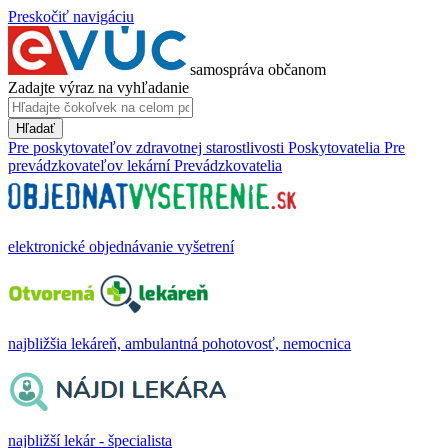
Preskočiť navigáciu
samospráva občanom
Zadajte výraz na vyhľadanie
Hľadať
Pre poskytovateľov zdravotnej starostlivosti
Poskytovatelia
Pre
prevádzkovateľov lekární
Prevádzkovatelia
elektronické objednávanie vyšetrení
najbližšia lekáreň, ambulantná pohotovosť, nemocnica
najbližší lekár - špecialista