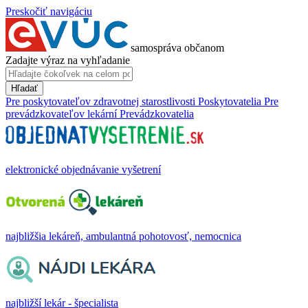
Preskočiť navigáciu
samospráva občanom
Zadajte výraz na vyhľadanie
Hľadať
Pre poskytovateľov zdravotnej starostlivosti
Poskytovatelia
Pre
prevádzkovateľov lekární
Prevádzkovatelia
elektronické objednávanie vyšetrení
najbližšia lekáreň, ambulantná pohotovosť, nemocnica
najbližší lekár - špecialista