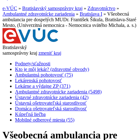
e-VÚC
»
Bratislavský samosprávny kraj
»
Zdravotníctvo
»
Ambulantné zdravotnícke zariadenia
»
Bratislava I
»
Všeobecná
ambulancia pre dospelých MUDr. František Šikula, Bratislava-Staré
Mesto, (Univerzitná nemocnica - Nemocnica svätého Michala, a. s.)
Bratislavský
samosprávny kraj
zmeniť kraj
Podnety/sťažnosti
Kto je môj lekár? (zdravotné obvody)
Ambulantná pohotovosť (75)
Lekárenská pohotovosť
Lekárne a výdajne ZP (371)
Ambulantné zdravotnícke zariadenia (5498)
Ústavné zdravotnícke zariadenia (42)
Ústavná ošetrovateľská starostlivosť
Domáca ošetrovateľská starostlivosť
Kúpeľná liečba
Mobilné odberové miesta (55)
Všeobecná ambulancia pre