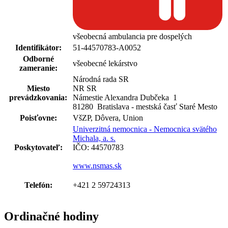
všeobecná ambulancia pre dospelých
Identifikátor:
51-44570783-A0052
Odborné
všeobecné lekárstvo
zameranie:
Národná rada SR
Miesto
NR SR
prevádzkovania:
Námestie Alexandra Dubčeka
1
81280 Bratislava - mestská časť Staré Mesto
Poisťovne:
VšZP, Dôvera, Union
Univerzitná nemocnica - Nemocnica svätého
Michala, a. s.
Poskytovateľ:
IČO: 44570783
www.nsmas.sk
Telefón:
+421 2 59724313
Ordinačné hodiny