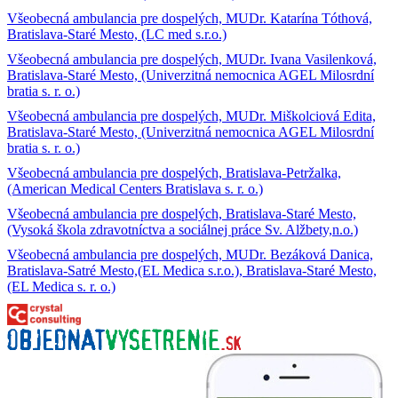
Všeobecná ambulancia pre dospelých, MUDr. Katarína Tóthová,
Bratislava-Staré Mesto, (LC med s.r.o.)
Všeobecná ambulancia pre dospelých, MUDr. Ivana Vasilenková,
Bratislava-Staré Mesto, (Univerzitná nemocnica AGEL Milosrdní
bratia s. r. o.)
Všeobecná ambulancia pre dospelých, MUDr. Miškolciová Edita,
Bratislava-Staré Mesto, (Univerzitná nemocnica AGEL Milosrdní
bratia s. r. o.)
Všeobecná ambulancia pre dospelých, Bratislava-Petržalka,
(American Medical Centers Bratislava s. r. o.)
Všeobecná ambulancia pre dospelých, Bratislava-Staré Mesto,
(Vysoká škola zdravotníctva a sociálnej práce Sv. Alžbety,n.o.)
Všeobecná ambulancia pre dospelých, MUDr. Bezáková Danica,
Bratislava-Satré Mesto,(EL Medica s.r.o.), Bratislava-Staré Mesto,
(EL Medica s. r. o.)