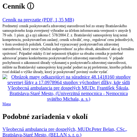
Cenník
ⓘ
Cenník na prevzatie (PDF, 1,35 MB)
Predmetný cenník poskytovateľa zdravotnej starostlivosti bol zo strany Bratislavského
samosprávneho kraja zverejnený výhradne za účelom informovania verejnosti v zmysle §
79 ods. 1 písm. g) a zp) zákona č. 578/2004 Z. z. Bratislavský samosprávny kraj nemá
kompetenciu, poskytovateľom zaslaný, cenník schváliť, resp., regulovať cenu jednotlivých,
v ňom uvedených položiek. Cenník bol vypracovaný poskytovateľom zdravotnej
starostlivosti, ktorý nesie výlučnú zodpovednosť za jeho obsah, aktuálnosť ako aj formálnu
správnosť. Prípadné otázky či iné nejasnosti týkajúce sa obsahu cenníka je potrebné
adresovať priamo konkrétnemu poskytovateľovi zdravotnej starostlivosti. V prípade
pochybnosti o zákonnosti úhrady vykonanej u poskytovateľa zdravotnej starostlivosti,
môžete na Bratislavský samosprávny kraj podať podnet na jej prešetrenie, ktorého prílohu
tvorí doklad o výške úhrady, ktorý je poskytovateľ povinný osobe vydať.
Mapa
Podobné zariadenia v okolí
Všeobecná ambulancia pre dospelých, MUDr.Peter Belan, CSc.,
Bratislava-Staré Mesto, (BELAN s. r. o.)