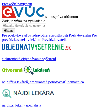
Preskočiť navigáciu
samospráva občanom
Zadajte výraz na vyhľadanie
Hľadať
Pre poskytovateľov zdravotnej starostlivosti
Poskytovatelia
Pre
prevádzkovateľov lekární
Prevádzkovatelia
elektronické objednávanie vyšetrení
najbližšia lekáreň, ambulantná pohotovosť, nemocnica
najbližší lekár - špecialista