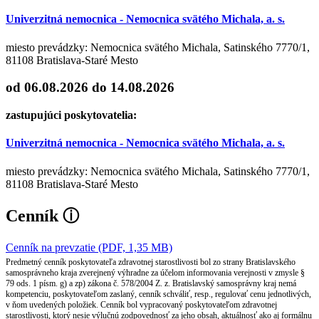
Univerzitná nemocnica - Nemocnica svätého Michala, a. s.
miesto prevádzky: Nemocnica svätého Michala, Satinského 7770/1,
81108 Bratislava-Staré Mesto
od 06.08.2026
do 14.08.2026
zastupujúci poskytovatelia:
Univerzitná nemocnica - Nemocnica svätého Michala, a. s.
miesto prevádzky: Nemocnica svätého Michala, Satinského 7770/1,
81108 Bratislava-Staré Mesto
Cenník
ⓘ
Cenník na prevzatie (PDF, 1,35 MB)
Predmetný cenník poskytovateľa zdravotnej starostlivosti bol zo strany Bratislavského
samosprávneho kraja zverejnený výhradne za účelom informovania verejnosti v zmysle §
79 ods. 1 písm. g) a zp) zákona č. 578/2004 Z. z. Bratislavský samosprávny kraj nemá
kompetenciu, poskytovateľom zaslaný, cenník schváliť, resp., regulovať cenu jednotlivých,
v ňom uvedených položiek. Cenník bol vypracovaný poskytovateľom zdravotnej
starostlivosti, ktorý nesie výlučnú zodpovednosť za jeho obsah, aktuálnosť ako aj formálnu