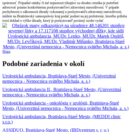
správnosť. Prípadné otázky či iné nejasnosti týkajúce sa obsahu cenníka je potrebné
adresovať priamo konkrétnemu poskytovateľovi zdravotnej starostlivosti. V prípade
pochybnosti o zákonnosti úhrady vykonanej u poskytovateľa zdravotnej starostlivosti,
môžete na Bratislavský samosprávny kraj podať podnet na jej prešetrenie, ktorého prílohu
tvorí doklad o výške úhrady, ktorý je poskytovateľ povinný osobe vydať.
Mapa
Podobné zariadenia v okolí
Urologická ambulancia, Bratislava-Staré Mesto, (Univerzitná
nemocnica - Nemocnica svätého Michala, a. s.)
Urologická ambulancia II., Bratislava-Staré Mesto, (Univerzitná
nemocnica - Nemocnica svätého Michala, a. s.)
Urologická ambulancia - onkológia v urológii, Bratislava-Staré
Mesto, (Univerzitná nemocnica - Nemocnica svätého Michala, a. s.)
Urologická ambulancia, Bratislava-Staré Mesto, (MEDDI clinic
s.r.o.)
ASSIDUO, Bratislava-Staré Mesto, (IBDcentrum s. r. o.)