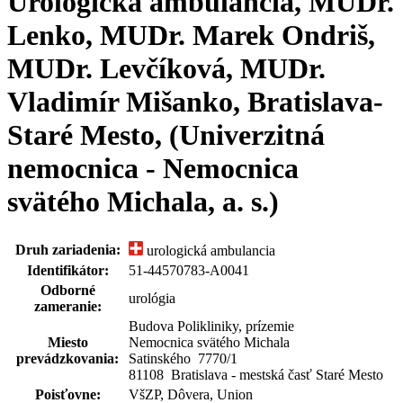
Urologická ambulancia, MUDr.
Lenko, MUDr. Marek Ondriš,
MUDr. Levčíková, MUDr.
Vladimír Mišanko, Bratislava-
Staré Mesto, (Univerzitná
nemocnica - Nemocnica
svätého Michala, a. s.)
Druh zariadenia:
urologická ambulancia
Identifikátor:
51-44570783-A0041
Odborné
urológia
zameranie:
Budova Polikliniky, prízemie
Miesto
Nemocnica svätého Michala
prevádzkovania:
Satinského 7770
/
1
81108 Bratislava - mestská časť Staré Mesto
Poisťovne:
VšZP, Dôvera, Union