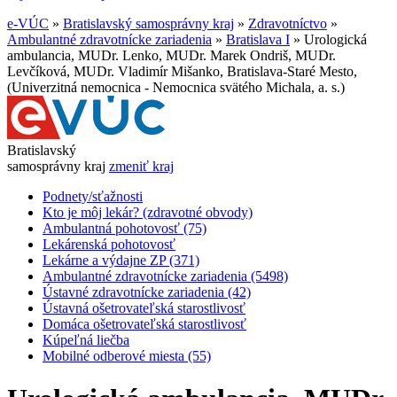
e-VÚC
»
Bratislavský samosprávny kraj
»
Zdravotníctvo
»
Ambulantné zdravotnícke zariadenia
»
Bratislava I
»
Urologická
ambulancia, MUDr. Lenko, MUDr. Marek Ondriš, MUDr.
Levčíková, MUDr. Vladimír Mišanko, Bratislava-Staré Mesto,
(Univerzitná nemocnica - Nemocnica svätého Michala, a. s.)
Bratislavský
samosprávny kraj
zmeniť kraj
Podnety/sťažnosti
Kto je môj lekár? (zdravotné obvody)
Ambulantná pohotovosť (75)
Lekárenská pohotovosť
Lekárne a výdajne ZP (371)
Ambulantné zdravotnícke zariadenia (5498)
Ústavné zdravotnícke zariadenia (42)
Ústavná ošetrovateľská starostlivosť
Domáca ošetrovateľská starostlivosť
Kúpeľná liečba
Mobilné odberové miesta (55)