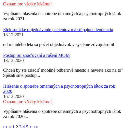
Oznam pre všetky lekárne!
Vypĺňanie hlásenia o spotrebe omamných a psychotropných látok
za rok 2021...
Elektronické objednávanie pacientov má stúpajúcu tendenciu
18.12.2021
od minulého leta sa počet objednávok v systéme zdvojnásobil
Postup pri zriaďovaní a rušení MOM
18.12.2020
Chceli by ste zriadiť mobilné odberové miesto a neviete ako na to?
Spísali sme postup...
Hlásenie o spotrebe omamných a psychotropných látok za rok
2020
16.12.2020
Oznam pre všetky lekárne!
Vypĺňanie hlásenia o spotrebe omamných a psychotropných látok
za rok 2020...
<<
<
1
2
3
4
5
>
>>