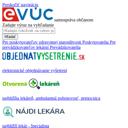
Preskočiť navigáciu
samospráva občanom
Zadajte výraz na vyhľadanie
Hľadať
Pre poskytovateľov zdravotnej starostlivosti
Poskytovatelia
Pre
prevádzkovateľov lekární
Prevádzkovatelia
elektronické objednávanie vyšetrení
najbližšia lekáreň, ambulantná pohotovosť, nemocnica
najbližší lekár - špecialista