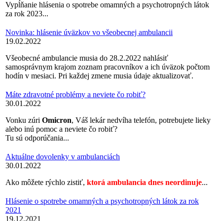
Vypĺňanie hlásenia o spotrebe omamných a psychotropných látok
za rok 2023...
Novinka: hlásenie úväzkov vo všeobecnej ambulancii
19.02.2022
Všeobecné ambulancie musia do 28.2.2022 nahlásiť
samosprávnym krajom zoznam pracovníkov a ich úväzok počtom
hodín v mesiaci. Pri každej zmene musia údaje aktualizovať.
Máte zdravotné problémy a neviete čo robiť?
30.01.2022
Vonku zúri
Omicron
, Váš lekár nedvíha telefón, potrebujete lieky
alebo inú pomoc a neviete čo robiť?
Tu sú odporúčania...
Aktuálne dovolenky v ambulanciách
30.01.2022
Ako môžete rýchlo zistiť,
ktorá ambulancia dnes neordinuje
...
Hlásenie o spotrebe omamných a psychotropných látok za rok
2021
19.12.2021