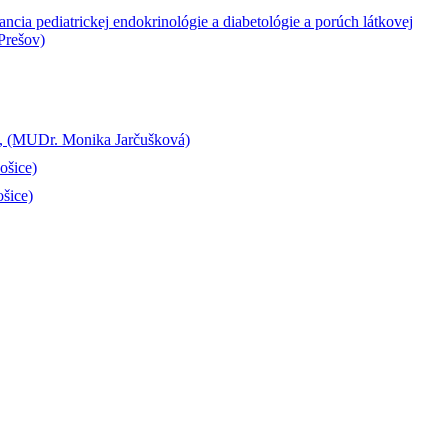
to, (MUDr. Monika Jarčušková)
ošice)
ošice)