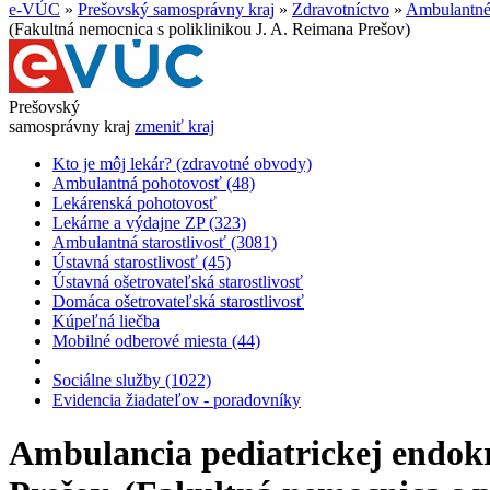
e-VÚC
»
Prešovský samosprávny kraj
»
Zdravotníctvo
»
Ambulantné 
(Fakultná nemocnica s poliklinikou J. A. Reimana Prešov)
Prešovský
samosprávny kraj
zmeniť kraj
Kto je môj lekár? (zdravotné obvody)
Ambulantná pohotovosť (48)
Lekárenská pohotovosť
Lekárne a výdajne ZP (323)
Ambulantná starostlivosť (3081)
Ústavná starostlivosť (45)
Ústavná ošetrovateľská starostlivosť
Domáca ošetrovateľská starostlivosť
Kúpeľná liečba
Mobilné odberové miesta (44)
Sociálne služby (1022)
Evidencia žiadateľov - poradovníky
Ambulancia pediatrickej endokri