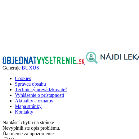
Generuje
BUXUS
Cookies
Správca obsahu
Technický prevádzkovateľ
Vyhlásenie o prístupnosti
Aktuality a oznamy
Mapa stránky
Kontakty
Nahlásiť chybu na stránke
Nevyplnili ste opis problému.
Ďakujeme za upozornenie.