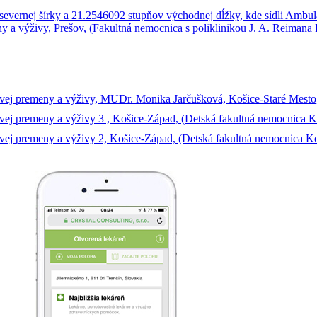
tkovej premeny a výživy, MUDr. Monika Jarčušková, Košice-Staré Mes
ovej premeny a výživy 3 , Košice-Západ, (Detská fakultná nemocnica K
kovej premeny a výživy 2, Košice-Západ, (Detská fakultná nemocnica K