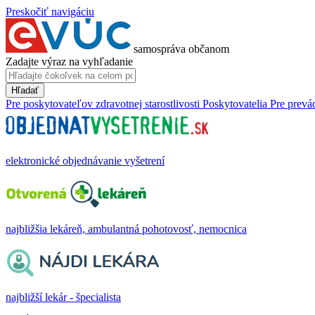
Preskočiť navigáciu
samospráva občanom
Zadajte výraz na vyhľadanie
Hľadať
Pre poskytovateľov zdravotnej starostlivosti
Poskytovatelia
Pre prevá
elektronické objednávanie vyšetrení
najbližšia lekáreň, ambulantná pohotovosť, nemocnica
najbližší lekár - špecialista