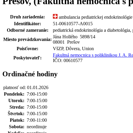
Prešov, (Fakultná nemocnica s p
Druh zariadenia:
ambulancia pediatrickej endokrinológie
Identifikátor:
51-00610577-A0015
Odborné zameranie:
pediatrická endokrinológia a diabetológia
Jána Hollého 5898
/
14
Miesto prevádzkovania:
08001 Prešov
Poisťovne:
VšZP, Dôvera, Union
Fakultná nemocnica s poliklinikou J. A. 
Poskytovateľ:
IČO: 00610577
Ordinačné hodiny
platnosť od: 01.01.2026
Pondelok:
7:00-15:00
Utorok:
7:00-15:00
Streda:
7:00-15:00
Štvrtok:
7:00-15:00
Piatok:
7:00-11:00
Sobota:
neordinuje