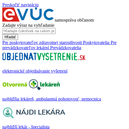
Preskočiť navigáciu
samospráva občanom
Zadajte výraz na vyhľadanie
Hľadať
Pre poskytovateľov zdravotnej starostlivosti
Poskytovatelia
Pre
prevádzkovateľov lekární
Prevádzkovatelia
elektronické objednávanie vyšetrení
najbližšia lekáreň, ambulantná pohotovosť, nemocnica
najbližší lekár - špecialista