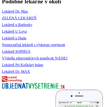
Podobné lekárne v okolí
Lekáreň Dr. Max
ZELENÁ LEKÁREŇ
Lekáreň u Barborky
Lekáreň U Leva
Lekáreň u Hada
Nemocničná lekáreň s výdajom verejnosti
Lekáreň SOPHUS
Výdajňa zdravotníckych pomôcok NÁDEJ
Lekáreň Pri Košickej bráne
Lekáreň Dr. MAX