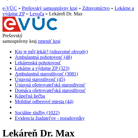
e-VÚC
»
Prešovský samosprávny kraj
»
Zdravotníctvo
»
Lekárne a
výdajne ZP
»
Levoča
»
Lekáreň Dr. Max
Prešovský
samosprávny kraj
zmeniť kraj
Kto je môj lekár? (zdravotné obvody)
Ambulantná pohotovosť (48)
Lekárenská pohotovosť
Lekárne a výdajne ZP (323)
Ambulantná starostlivosť (3081)
Ústavná starostlivosť (45)
Ústavná ošetrovateľská starostlivosť
Domáca ošetrovateľská starostlivosť
Kúpeľná liečba
Mobilné odberové miesta (44)
Sociálne služby (1022)
Evidencia žiadateľov - poradovníky
Lekáreň Dr. Max