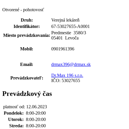
Otvorené - pohotovosť
Druh:
Verejná lekáreň
Identifikátor:
67-53027655-A0001
Predmestie 3580
/
3
Miesto prevádzkovania:
05401 Levoča
Mobil:
0901961396
Email:
drmax396@drmax.sk
Dr.Max 196 s.r.o.
Prevádzkovateľ:
IČO: 53027655
Prevádzkový čas
platnosť od: 12.06.2023
Pondelok:
8:00-20:00
Utorok:
8:00-20:00
Streda:
8:00-20:00