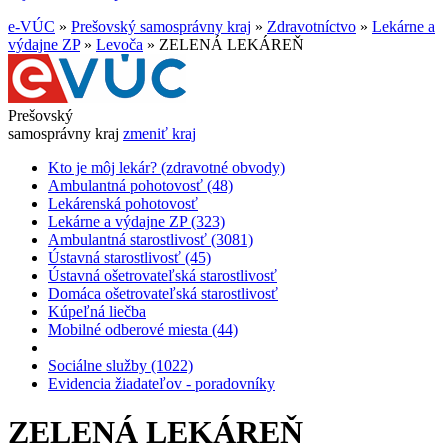
e-VÚC
»
Prešovský samosprávny kraj
»
Zdravotníctvo
»
Lekárne a
výdajne ZP
»
Levoča
»
ZELENÁ LEKÁREŇ
Prešovský
samosprávny kraj
zmeniť kraj
Kto je môj lekár? (zdravotné obvody)
Ambulantná pohotovosť (48)
Lekárenská pohotovosť
Lekárne a výdajne ZP (323)
Ambulantná starostlivosť (3081)
Ústavná starostlivosť (45)
Ústavná ošetrovateľská starostlivosť
Domáca ošetrovateľská starostlivosť
Kúpeľná liečba
Mobilné odberové miesta (44)
Sociálne služby (1022)
Evidencia žiadateľov - poradovníky
ZELENÁ LEKÁREŇ