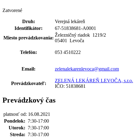
Zatvorené
Druh:
Verejná lekáreň
Identifikátor:
67-51838681-A0001
Železničný riadok 1219
/
2
Miesto prevádzkovania:
05401 Levoča
Telefón:
053 4510222
Email:
zelenalekarenlevoca@gmail.com
ZELENÁ LEKÁREŇ LEVOČA, s.r.o.
Prevádzkovateľ:
IČO: 51838681
Prevádzkový čas
platnosť od: 16.08.2021
Pondelok:
7:30-17:00
Utorok:
7:30-17:00
Streda:
7:30-17:00