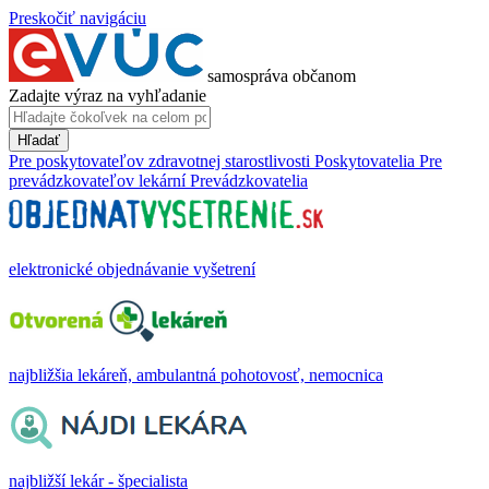
Preskočiť navigáciu
samospráva občanom
Zadajte výraz na vyhľadanie
Hľadať
Pre poskytovateľov zdravotnej starostlivosti
Poskytovatelia
Pre
prevádzkovateľov lekární
Prevádzkovatelia
elektronické objednávanie vyšetrení
najbližšia lekáreň, ambulantná pohotovosť, nemocnica
najbližší lekár - špecialista