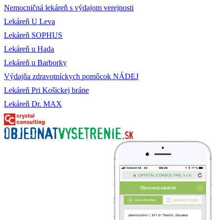
Nemocničná lekáreň s výdajom verejnosti
Lekáreň U Leva
Lekáreň SOPHUS
Lekáreň u Hada
Lekáreň u Barborky
Výdajňa zdravotníckych pomôcok NÁDEJ
Lekáreň Pri Košickej bráne
Lekáreň Dr. MAX