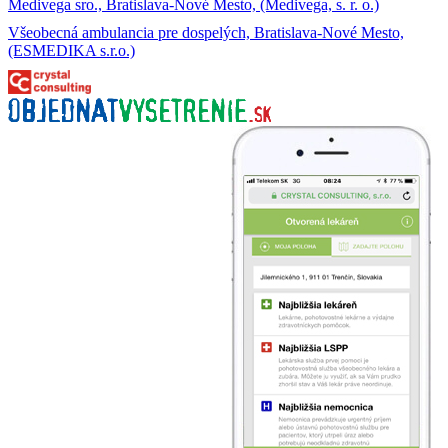
Medivega sro., Bratislava-Nové Mesto, (Medivega, s. r. o.)
Všeobecná ambulancia pre dospelých, Bratislava-Nové Mesto,
(ESMEDIKA s.r.o.)