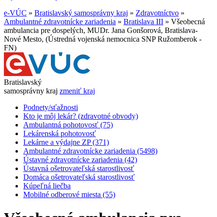
e-VÚC
»
Bratislavský samosprávny kraj
»
Zdravotníctvo
»
Ambulantné zdravotnícke zariadenia
»
Bratislava III
»
Všeobecná
ambulancia pre dospelých, MUDr. Jana Gonšorová, Bratislava-
Nové Mesto, (Ústredná vojenská nemocnica SNP Ružomberok -
FN)
Bratislavský
samosprávny kraj
zmeniť kraj
Podnety/sťažnosti
Kto je môj lekár? (zdravotné obvody)
Ambulantná pohotovosť (75)
Lekárenská pohotovosť
Lekárne a výdajne ZP (371)
Ambulantné zdravotnícke zariadenia (5498)
Ústavné zdravotnícke zariadenia (42)
Ústavná ošetrovateľská starostlivosť
Domáca ošetrovateľská starostlivosť
Kúpeľná liečba
Mobilné odberové miesta (55)