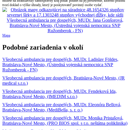
môžete na Bratislavský samosprávny kraj podať podnet na jej prešetrenie, ktorého prílohu
tvorí doklad o výške úhrady, ktorý je poskytovateľ povinný osobe vydať.
Mapa
Podobné zariadenia v okolí
Všeobecná ambulancia pre dospelých, MUDr. Ladislav Földes,
Bratislava-Nové Mesto, (Ústredná vojenská nemocnica SNP
Ružomberok - FN)
Všeobecná ambulancia pre dospelých, Bratislava-Nové Mesto, (JR
medical s.r.o.)
Všeobecná ambulancia pre dospelých, MUDr. Fendeková Ida,
Bratislava-Nové Mesto, (IMEDIM s.r.o.)
Všeobecná ambulancia pre dospelých, MUDr. Eleonóra Bellová,
Bratislava-Nové Mesto, (MediBella, s. r. o.)
Všeobecná ambulancia pre dospelých, MUDr. Monika Pristašová,
Bratislava-Nové Mesto, (PRO BIOS spol. s r.o. neštátna poliklinika)