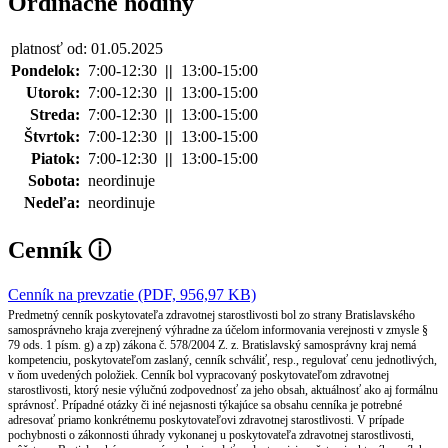
Ordinačné hodiny
platnosť od: 01.05.2025
Pondelok:
7:00-12:30
||
13:00-15:00
Utorok:
7:00-12:30
||
13:00-15:00
Streda:
7:00-12:30
||
13:00-15:00
Štvrtok:
7:00-12:30
||
13:00-15:00
Piatok:
7:00-12:30
||
13:00-15:00
Sobota:
neordinuje
Nedeľa:
neordinuje
Cenník
ⓘ
Cenník na prevzatie (PDF, 956,97 KB)
Predmetný cenník poskytovateľa zdravotnej starostlivosti bol zo strany Bratislavského
samosprávneho kraja zverejnený výhradne za účelom informovania verejnosti v zmysle §
79 ods. 1 písm. g) a zp) zákona č. 578/2004 Z. z. Bratislavský samosprávny kraj nemá
kompetenciu, poskytovateľom zaslaný, cenník schváliť, resp., regulovať cenu jednotlivých,
v ňom uvedených položiek. Cenník bol vypracovaný poskytovateľom zdravotnej
starostlivosti, ktorý nesie výlučnú zodpovednosť za jeho obsah, aktuálnosť ako aj formálnu
správnosť. Prípadné otázky či iné nejasnosti týkajúce sa obsahu cenníka je potrebné
adresovať priamo konkrétnemu poskytovateľovi zdravotnej starostlivosti. V prípade
pochybnosti o zákonnosti úhrady vykonanej u poskytovateľa zdravotnej starostlivosti,