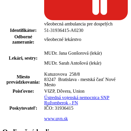
všeobecná ambulancia pre dospelých
Identifikátor:
51-31936415-A0230
Odborné
všeobecné lekárstvo
zameranie:
MUDr. Jana Gonšorová (lekár)
Lekári, sestry:
MUDr. Sarah Antošová (lekár)
Kutuzovova 258
/
8
Miesto
83247 Bratislava - mestská časť Nové
prevádzkovania:
Mesto
Poisťovne:
VšZP, Dôvera, Union
Ústredná vojenská nemocnica SNP
Ružomberok - FN
Poskytovateľ:
IČO: 31936415
www.uvn.sk