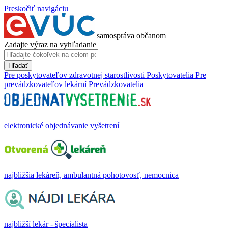
Preskočiť navigáciu
samospráva občanom
Zadajte výraz na vyhľadanie
Hľadať
Pre poskytovateľov zdravotnej starostlivosti
Poskytovatelia
Pre
prevádzkovateľov lekární
Prevádzkovatelia
elektronické objednávanie vyšetrení
najbližšia lekáreň, ambulantná pohotovosť, nemocnica
najbližší lekár - špecialista