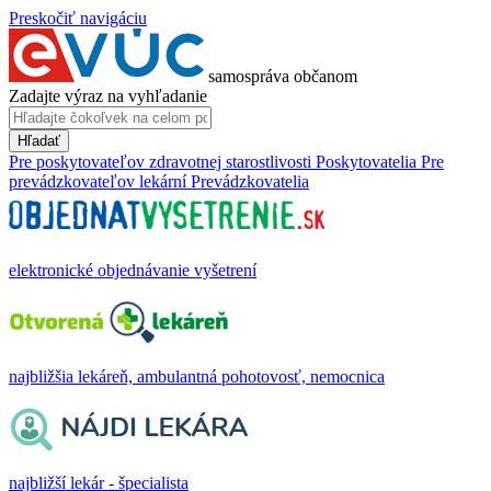
Preskočiť navigáciu
samospráva občanom
Zadajte výraz na vyhľadanie
Hľadať
Pre poskytovateľov zdravotnej starostlivosti
Poskytovatelia
Pre
prevádzkovateľov lekární
Prevádzkovatelia
elektronické objednávanie vyšetrení
najbližšia lekáreň, ambulantná pohotovosť, nemocnica
najbližší lekár - špecialista