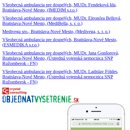
Všeobecná ambulancia pre dospelých, MUDr. Fendeková Ida,
Bratislava-Nové Mesto, (IMEDIM s.r.o.)
Všeobecná ambulancia pre dospelých, MUDr. Eleonóra Bellová,
Bratislava-Nové Mesto, (MediBella, s. r. o.)
Medivega sro., Bratislava-Nové Mesto, (Medivega, s. r. o.)
Všeobecná ambulancia pre dospelých, Bratislava-Nové Mesto,
(ESMEDIKA s.r.o.)
Všeobecná ambulancia pre dospelých, MUDr. Jana Gonšorová,
Bratislava-Nové Mesto, (Ústredná vojenská nemocnica SNP
Ružomberok - FN)
Všeobecná ambulancia pre dospelých, MUDr. Ladislav Földes,
Bratislava-Nové Mesto, (Ústredná vojenská nemocnica SNP
Ružomberok - FN)